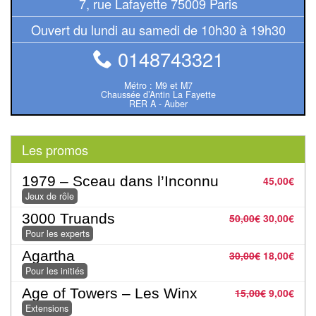
7, rue Lafayette 75009 Paris
Pour
Ouvert du lundi au samedi de 10h30 à 19h30
2
Joueurs
0148743321
Ambiance
Métro : M9 et M7
Chaussée d’Antin La Fayette
RER A - Auber
Coopératif
Gestion
Les promos
Escape
1979 – Sceau dans l’Inconnu
45,00
€
Game
Jeux de rôle
/
3000 Truands
50,00
€
30,00
€
Enquête
Pour les experts
Agartha
30,00
€
18,00
€
Jeux
Pour les initiés
évolutifs
Age of Towers – Les Winx
15,00
€
9,00
€
Extensions