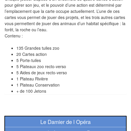
Pour
pour gérer son jeu, et le pouvoir d’une action est déterminé par
les
l’emplacement que la carte occupe actuellement. L’une de ces
enfants
cartes vous permet de jouer des projets, et les trois autres cartes
vous permettent de jouer des animaux d’un habitat spécifique : la
forêt, la roche ou l’eau.
Pour
Contenu :
la
famille
135 Grandes tuiles zoo
20 Cartes action
Pour
5 Porte-tuiles
5 Plateaux zoo recto-verso
les
5 Aides de jeux recto-verso
initiés
1 Plateau Rivière
1 Plateau Conservation
Pour
+ de 100 Jetons
les
experts
En
Le Damier de l Opéra
solitaire