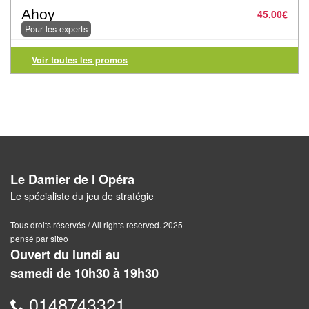
Jeux
Ahoy
45,00
€
abstraits
Pour les experts
Extensions
Voir toutes les promos
Casse-
têtes
Accessoires
Backgammon
Le Damier de l Opéra
Jeux
Le spécialiste du jeu de stratégie
traditionnels
Tous droits réservés / All rights reserved. 2025
pensé par siteo
Dominos
Ouvert du lundi au
samedi de 10h30 à 19h30
Jeu
de
0148743321