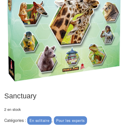
Echiquiers
et
de
voyage
Echiquiers
électroniques
Echiquiers
clubs
Pièces
Ecoles
&
Sanctuary
clubs
2 en stock
Echiquiers
Catégories :
,
En solitaire
Pour les experts
muraux/Plein