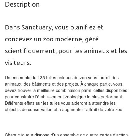
Description
Tables
Accessoires
Dans Sanctuary, vous planifiez et
Jeux
concevez un zoo moderne, géré
de
société
scientifiquement, pour les animaux et les
Jeux
visiteurs.
de
Un ensemble de 135 tuiles uniques de zoo vous fournit des
cartes
animaux, des bâtiments et des projets. À chaque partie, vous
à
devez trouver la meilleure combinaison parmi celles disponibles
Collectionner
pour construire l’établissement zoologique le plus performant.
(TCG)
Différents effets sur les tuiles vous aideront à atteindre les
objectifs de conservation et à augmenter l’attrait de votre zoo.
Les
Classiques
Chaque joueur dispose d’un ensemble de quatre cartes d’action