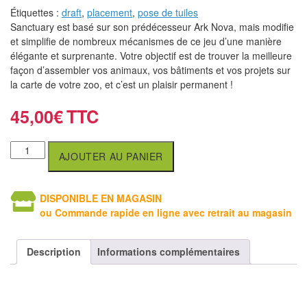
air
Étiquettes :
draft
,
placement
,
pose de tuiles
Sanctuary est basé sur son prédécesseur Ark Nova, mais modifie
Pendules
et simplifie de nombreux mécanismes de ce jeu d’une manière
élégante et surprenante. Votre objectif est de trouver la meilleure
Echiquier
façon d’assembler vos animaux, vos bâtiments et vos projets sur
pour
la carte de votre zoo, et c’est un plaisir permanent !
aveugles
45,00
€
Logiciels
d'échecs
AJOUTER AU PANIER
Livres
DISPONIBLE EN MAGASIN
en
ou Commande rapide en ligne avec retrait au magasin
anglais
Livres
Description
Informations complémentaires
en
français