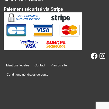
Dames
Paiement sécurisé via Stripe
Coffrets
jeux
–
multijeux
Cartes
traditionnelles
Jeu
de
Mentions légales
Contact
Plan du site
Dés
Conditions générales de vente
Maquettes
Dames
Chinoises