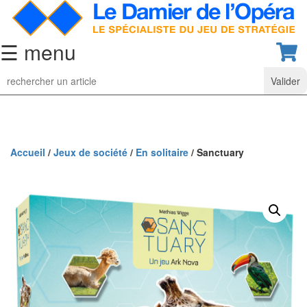
☰ menu
Jeu
d’Echecs
Ensembles
de
collection
Accueil
/
Jeux de société
/
En solitaire
/ Sanctuary
Echiquiers
classiques
Pièces
d’échecs
classiques
Coffrets