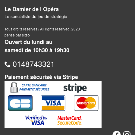
Pour
Le Damier de l Opéra
2
Le spécialiste du jeu de stratégie
Joueurs
Tous droits réservés / All rights reserved. 2020
pensé par siteo
Ambiance
Ouvert du lundi au
Coopératif
samedi de 10h30 à 19h30
0148743321
Gestion
Escape
Paiement sécurisé via Stripe
Game
/
Enquête
Jeux
évolutifs