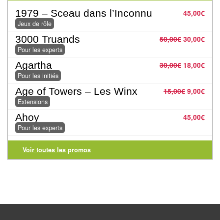
Pour
1979 – Sceau dans l’Inconnu
45,00
€
les
Jeux de rôle
enfants
3000 Truands
50,00
€
30,00
€
Pour les experts
Pour
la
Agartha
30,00
€
18,00
€
Pour les initiés
famille
Age of Towers – Les Winx
15,00
€
9,00
€
Pour
Extensions
les
Ahoy
45,00
€
initiés
Pour les experts
Pour
Voir toutes les promos
les
experts
En
solitaire