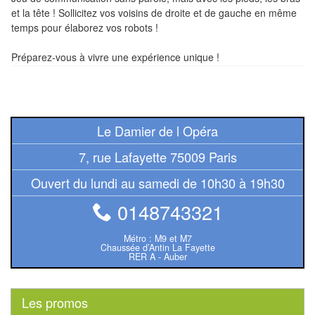
Tables
et la tête ! Sollicitez vos voisins de droite et de gauche en même
temps pour élaborez vos robots !
Accessoires
Préparez-vous à vivre une expérience unique !
Jeux
de
société
Le Damier de l Opéra
Jeux
7, rue Lafayette 75009 Paris
de
Ouvert du lundi au samedi de 10h30 à 19h30
cartes
à
0148743321
Collectionner
(TCG)
Métro : M9 et M7
Chaussée d’Antin La Fayette
RER A - Auber
Les
Classiques
Les promos