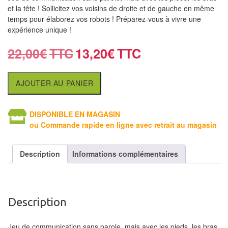
air
et la tête ! Sollicitez vos voisins de droite et de gauche en même
temps pour élaborez vos robots ! Préparez-vous à vivre une
Pendules
expérience unique !
Echiquier
22,00
€
13,20
€
pour
aveugles
AJOUTER AU PANIER
Logiciels
d'échecs
DISPONIBLE EN MAGASIN
ou Commande rapide en ligne avec retrait au magasin
Livres
en
Description
Informations complémentaires
anglais
Livres
en
Description
français
Jeu de communication sans parole, mais avec les pieds, les bras