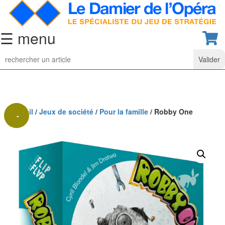
☰ menu
Jeu
d’Echecs
Ensembles
de
collection
Accueil
/
Jeux de société
/
Pour la famille
/ Robby One
-
Echiquiers
40%
classiques
Pièces
d’échecs
classiques
Coffrets