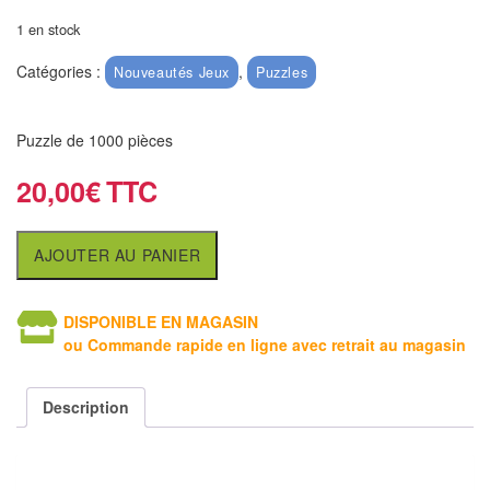
air
1 en stock
Pendules
Catégories :
,
Nouveautés Jeux
Puzzles
Echiquier
pour
Puzzle de 1000 pièces
aveugles
20,00
€
Logiciels
d'échecs
AJOUTER AU PANIER
Livres
en
DISPONIBLE EN MAGASIN
ou Commande rapide en ligne avec retrait au magasin
anglais
Livres
Description
en
français