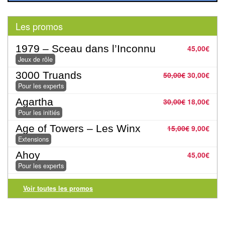
Pour
les
Les promos
enfants
1979 – Sceau dans l’Inconnu
45,00
€
Pour
Jeux de rôle
la
3000 Truands
50,00
€
30,00
€
famille
Pour les experts
Agartha
Pour
30,00
€
18,00
€
Pour les initiés
les
Age of Towers – Les Winx
15,00
€
9,00
€
initiés
Extensions
Pour
Ahoy
45,00
€
les
Pour les experts
experts
Voir toutes les promos
En
solitaire