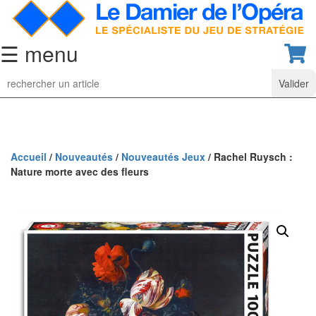
☰ menu
Jeu
d’Echecs
Ensembles
de
collection
Accueil
/
Nouveautés
/
Nouveautés Jeux
/ Rachel Ruysch :
Nature morte avec des fleurs
Echiquiers
classiques
Pièces
d’échecs
classiques
Coffrets