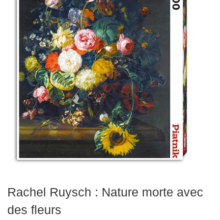
Echiquiers
et
de
voyage
Echiquiers
électroniques
Echiquiers
clubs
Pièces
Ecoles
&
clubs
Rachel Ruysch : Nature morte avec
Echiquiers
des fleurs
muraux/Plein