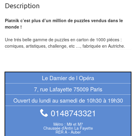
Tables
Description
Accessoires
Piatnik c’est plus d’un million de puzzles vendus dans le
monde !
Jeux
Une trés belle gamme de puzzles en carton de 1000 piéces :
de
comiques, artistiques, challenge, etc …, fabriquée en Autriche.
société
Jeux
de
Le Damier de l Opéra
cartes
à
7, rue Lafayette 75009 Paris
Collectionner
Ouvert du lundi au samedi de 10h30 à 19h30
(TCG)
0148743321
Les
Classiques
Métro : M9 et M7
Chaussée d’Antin La Fayette
RER A - Auber