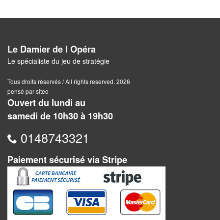
Pour
2
Joueurs
Le Damier de l Opéra
Ambiance
Le spécialiste du jeu de stratégie
Coopératif
Tous droits réservés / All rights reserved. 2026
pensé par siteo
Ouvert du lundi au
Gestion
samedi de 10h30 à 19h30
Escape
0148743321
Game
/
Paiement sécurisé via Stripe
Enquête
Jeux
évolutifs