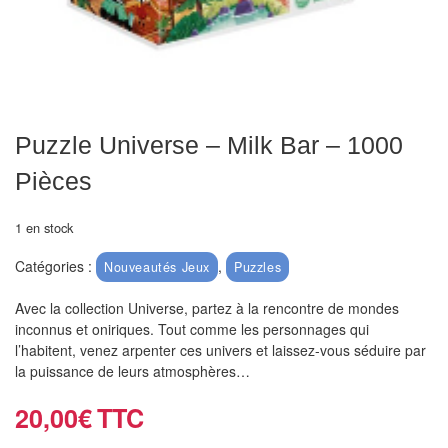
air
Pendules
Echiquier
pour
Puzzle Universe – Milk Bar – 1000
aveugles
Pièces
Logiciels
d'échecs
1 en stock
Livres
Catégories :
,
Nouveautés Jeux
Puzzles
en
Avec la collection Universe, partez à la rencontre de mondes
anglais
inconnus et oniriques. Tout comme les personnages qui
l’habitent, venez arpenter ces univers et laissez-vous séduire par
Livres
la puissance de leurs atmosphères…
en
20,00
€
français