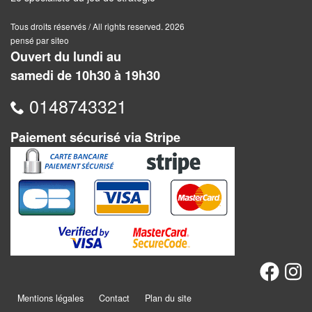
Dames
Tous droits réservés / All rights reserved. 2026
Coffrets
pensé par siteo
jeux
Ouvert du lundi au
–
samedi de 10h30 à 19h30
multijeux
0148743321
Cartes
Paiement sécurisé via Stripe
traditionnelles
Jeu
de
Dés
Maquettes
Dames
Chinoises
Mentions légales
Contact
Plan du site