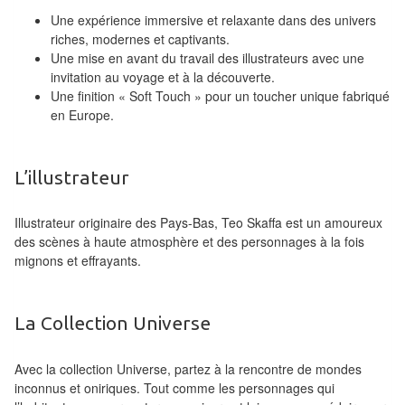
Pour
Une expérience immersive et relaxante dans des univers
les
riches, modernes et captivants.
enfants
Une mise en avant du travail des illustrateurs avec une
invitation au voyage et à la découverte.
Pour
Une finition « Soft Touch » pour un toucher unique fabriqué
en Europe.
la
famille
L’illustrateur
Pour
les
Illustrateur originaire des Pays-Bas, Teo Skaffa est un amoureux
initiés
des scènes à haute atmosphère et des personnages à la fois
mignons et effrayants.
Pour
les
experts
La Collection Universe
En
Avec la collection Universe, partez à la rencontre de mondes
solitaire
inconnus et oniriques. Tout comme les personnages qui