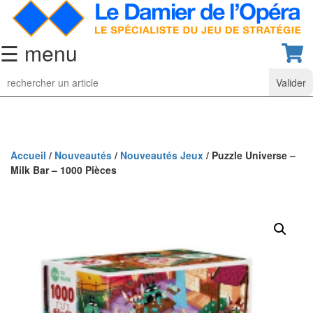
☰ menu
Jeu
d’Echecs
Ensembles
de
collection
Accueil
/
Nouveautés
/
Nouveautés Jeux
/ Puzzle Universe –
Milk Bar – 1000 Pièces
Echiquiers
classiques
Pièces
d’échecs
classiques
Coffrets