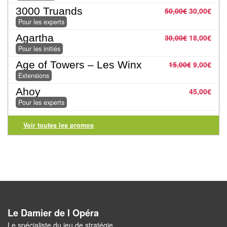
Jeux
3000 Truands
50,00
€
30,00
€
abstraits
Pour les experts
Extensions
Agartha
30,00
€
18,00
€
Pour les initiés
Casse-
Age of Towers – Les Winx
15,00
€
9,00
€
têtes
Extensions
Ahoy
45,00
€
Accessoires
Pour les experts
Backgammon
Voir toutes les promos
Jeux
traditionnels
Dominos
Jeu
Le Damier de l Opéra
de
Le spécialiste du jeu de stratégie