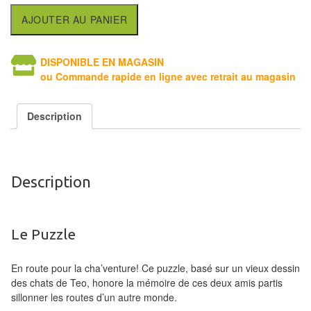
Tables
AJOUTER AU PANIER
Accessoires
DISPONIBLE EN MAGASIN
Jeux
ou Commande rapide en ligne avec retrait au magasin
de
société
Description
Jeux
de
cartes
Description
à
Collectionner
Le Puzzle
(TCG)
Les
En route pour la cha’venture! Ce puzzle, basé sur un vieux dessin
des chats de Teo, honore la mémoire de ces deux amis partis
Classiques
sillonner les routes d’un autre monde.