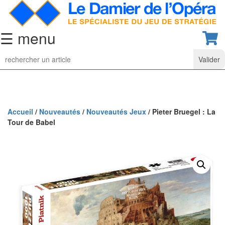
☰ menu
Jeu
d’Echecs
Ensembles
de
collection
Accueil
/
Nouveautés
/
Nouveautés Jeux
/ Pieter Bruegel : La
Tour de Babel
Echiquiers
classiques
Pièces
d’échecs
classiques
Coffrets