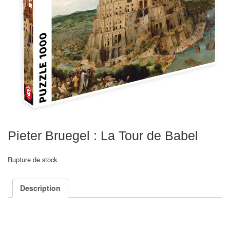
Echiquiers
et
de
voyage
Echiquiers
électroniques
Echiquiers
clubs
Pieter Bruegel : La Tour de Babel
Pièces
Ecoles
Rupture de stock
&
clubs
Description
Echiquiers
muraux/Plein