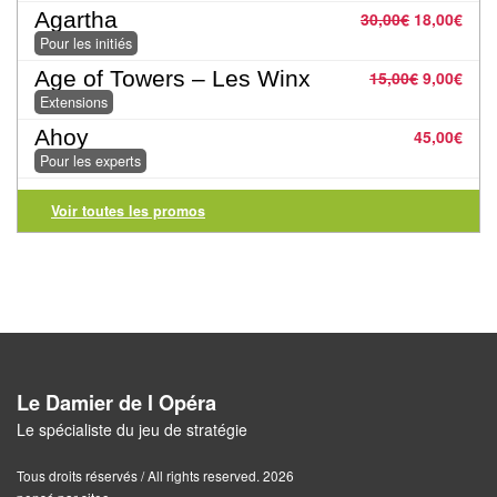
Pour
Agartha
30,00
€
18,00
€
les
Pour les initiés
enfants
Age of Towers – Les Winx
15,00
€
9,00
€
Extensions
Pour
Ahoy
45,00
€
la
Pour les experts
famille
Voir toutes les promos
Pour
les
initiés
Pour
les
experts
Le Damier de l Opéra
Le spécialiste du jeu de stratégie
En
solitaire
Tous droits réservés / All rights reserved. 2026