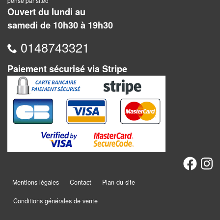
pensé par siteo
Pour
Ouvert du lundi au
2
samedi de 10h30 à 19h30
Joueurs
0148743321
Ambiance
Paiement sécurisé via Stripe
Coopératif
Gestion
Escape
Game
/
Enquête
Mentions légales
Contact
Plan du site
Jeux
évolutifs
Conditions générales de vente