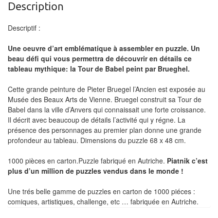
air
Description
Pendules
Descriptif :
Echiquier
Une oeuvre d’art emblématique à assembler en puzzle. Un
beau défi qui vous permettra de découvrir en détails ce
pour
tableau mythique: la Tour de Babel peint par Brueghel.
aveugles
Cette grande peinture de Pieter Bruegel l’Ancien est exposée au
Logiciels
Musée des Beaux Arts de Vienne. Bruegel construit sa Tour de
d'échecs
Babel dans la ville d’Anvers qui connaissait une forte croissance.
Il décrit avec beaucoup de détails l’activité qui y régne. La
Livres
présence des personnages au premier plan donne une grande
profondeur au tableau. Dimensions du puzzle 68 x 48 cm.
en
anglais
1000 pièces en carton.Puzzle fabriqué en Autriche.
Piatnik c’est
plus d’un million de puzzles vendus dans le monde !
Livres
en
Une trés belle gamme de puzzles en carton de 1000 piéces :
comiques, artistiques, challenge, etc … fabriquée en Autriche.
français