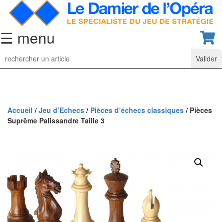
☰ menu
Jeu
d’Echecs
Ensembles
de
collection
Accueil
/
Jeu d’Echecs
/
Pièces d’échecs classiques
/ Pièces
Suprême Palissandre Taille 3
Echiquiers
classiques
Pièces
d’échecs
classiques
Coffrets