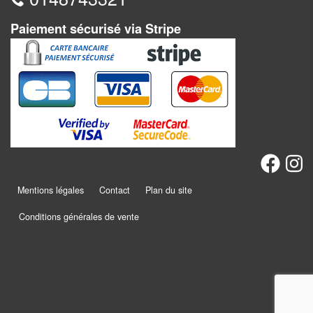
Pour
Paiement sécurisé via Stripe
2
Joueurs
Ambiance
Coopératif
Gestion
Escape
Mentions légales
Contact
Plan du site
Game
/
Conditions générales de vente
Enquête
Jeux
évolutifs