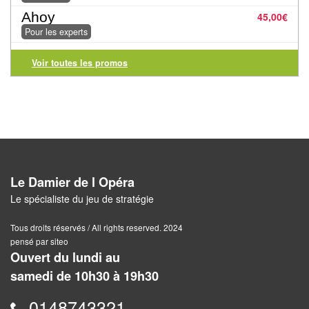
Pour
Ahoy
45,00
€
les
Pour les experts
enfants
Voir toutes les promos
Pour
la
famille
Pour
les
initiés
Le Damier de l Opéra
Le spécialiste du jeu de stratégie
Pour
les
Tous droits réservés / All rights reserved. 2024
pensé par siteo
experts
Ouvert du lundi au
En
samedi de 10h30 à 19h30
solitaire
0148743321