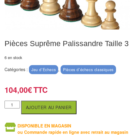
Echiquiers
et
de
voyage
Echiquiers
Pièces Suprême Palissandre Taille 3
électroniques
6 en stock
Echiquiers
Catégories :
,
Jeu d’Echecs
Pièces d’échecs classiques
clubs
Pièces
104,00
€
Ecoles
&
AJOUTER AU PANIER
clubs
Echiquiers
DISPONIBLE EN MAGASIN
muraux/Plein
ou Commande rapide en ligne avec retrait au magasin