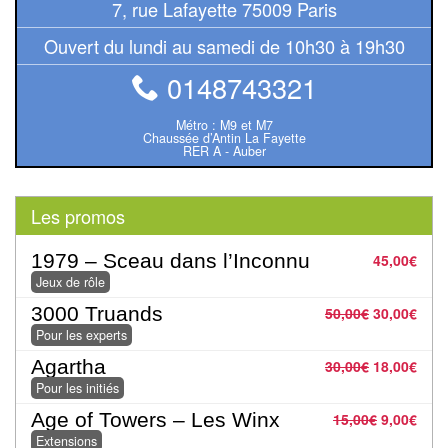
7, rue Lafayette 75009 Paris
Tables
Ouvert du lundi au samedi de 10h30 à 19h30
Accessoires
0148743321
Jeux
Métro : M9 et M7
de
Chaussée d’Antin La Fayette
RER A - Auber
société
Jeux
Les promos
de
cartes
1979 – Sceau dans l’Inconnu
45,00
€
Jeux de rôle
à
Collectionner
3000 Truands
50,00
€
30,00
€
Pour les experts
(TCG)
Agartha
30,00
€
18,00
€
Les
Pour les initiés
Classiques
Age of Towers – Les Winx
15,00
€
9,00
€
Extensions