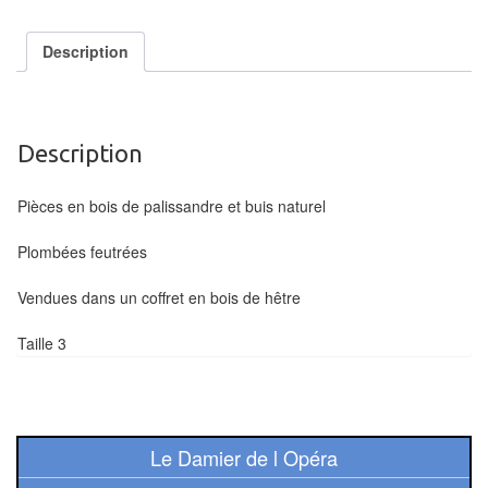
air
Description
Pendules
Echiquier
pour
Description
aveugles
Pièces en bois de palissandre et buis naturel
Logiciels
d'échecs
Plombées feutrées
Livres
Vendues dans un coffret en bois de hêtre
en
Taille 3
anglais
Livres
en
français
Le Damier de l Opéra