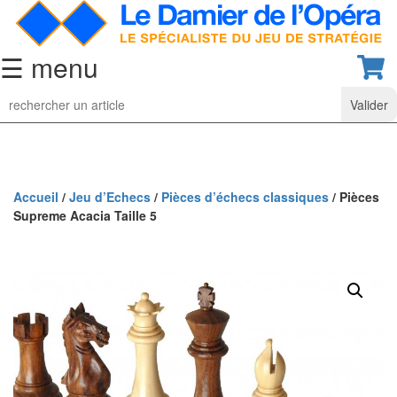
☰ menu
Jeu
d’Echecs
Ensembles
de
collection
Accueil
/
Jeu d’Echecs
/
Pièces d’échecs classiques
/ Pièces
Supreme Acacia Taille 5
Echiquiers
classiques
Pièces
d’échecs
classiques
Coffrets