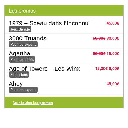
Tables
Les promos
Accessoires
1979 – Sceau dans l’Inconnu
45,00
€
Jeux
Jeux de rôle
de
3000 Truands
50,00
€
30,00
€
Pour les experts
société
Agartha
30,00
€
18,00
€
Jeux
Pour les initiés
de
Age of Towers – Les Winx
15,00
€
9,00
€
cartes
Extensions
à
Ahoy
45,00
€
Collectionner
Pour les experts
(TCG)
Voir toutes les promos
Les
Classiques