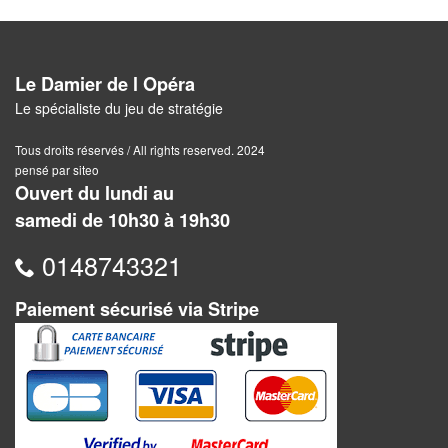
Pour
les
enfants
Le Damier de l Opéra
Pour
Le spécialiste du jeu de stratégie
la
Tous droits réservés / All rights reserved. 2024
famille
pensé par siteo
Ouvert du lundi au
Pour
samedi de 10h30 à 19h30
les
initiés
0148743321
Pour
Paiement sécurisé via Stripe
les
experts
En
solitaire