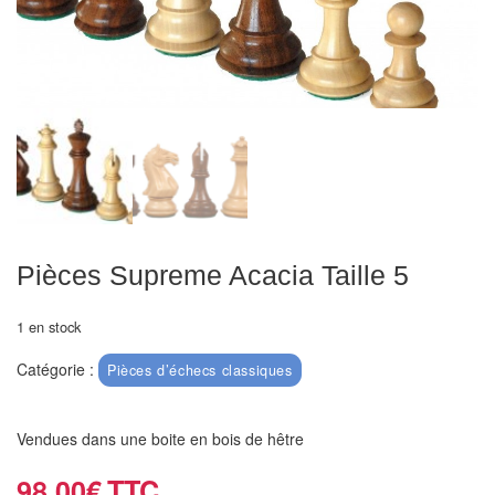
Echiquiers
et
de
voyage
Echiquiers
électroniques
Echiquiers
clubs
Pièces Supreme Acacia Taille 5
Pièces
1 en stock
Ecoles
&
Catégorie :
Pièces d’échecs classiques
clubs
Vendues dans une boite en bois de hêtre
Echiquiers
muraux/Plein
98,00
€