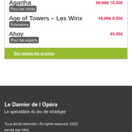
Agartha
30,00
€
18,00
€
Tables
Pour les initiés
Accessoires
Age of Towers – Les Winx
15,00
€
9,00
€
Extensions
Jeux
Ahoy
45,00
€
de
Pour les experts
société
Voir toutes les promos
Jeux
de
cartes
à
Collectionner
(TCG)
Le Damier de l Opéra
Le spécialiste du jeu de stratégie
Les
Classiques
Tous droits réservés / All rights reserved. 2020
pensé par siteo