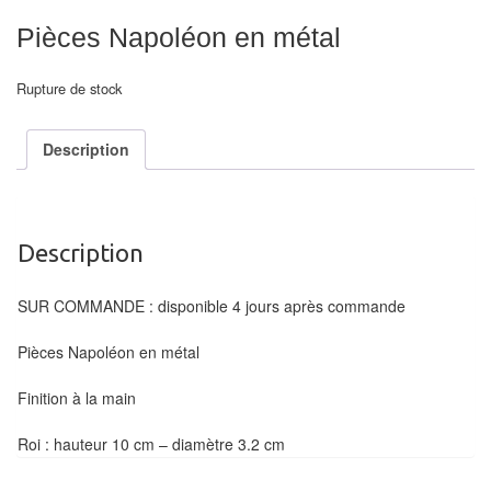
Echiquiers
Pièces Napoléon en métal
et
de
Rupture de stock
voyage
Echiquiers
Description
électroniques
Echiquiers
Description
clubs
Pièces
SUR COMMANDE : disponible 4 jours après commande
Ecoles
Pièces Napoléon en métal
&
clubs
Finition à la main
Echiquiers
Roi : hauteur 10 cm – diamètre 3.2 cm
muraux/Plein