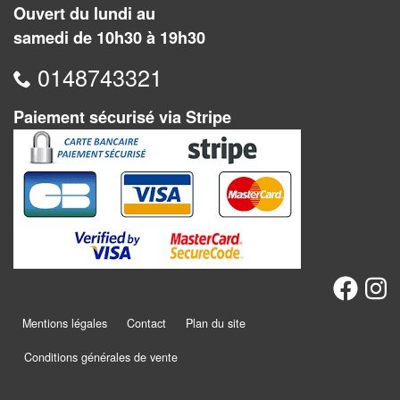
Pour
Ouvert du lundi au
les
samedi de 10h30 à 19h30
enfants
0148743321
Pour
Paiement sécurisé via Stripe
la
famille
Pour
les
initiés
Pour
les
experts
Mentions légales
Contact
Plan du site
En
Conditions générales de vente
solitaire