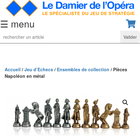
☰ menu
Jeu
d’Echecs
Ensembles
de
collection
Accueil
/
Jeu d’Echecs
/
Ensembles de collection
/ Pièces
Napoléon en métal
Echiquiers
classiques
Pièces
d’échecs
classiques
Coffrets