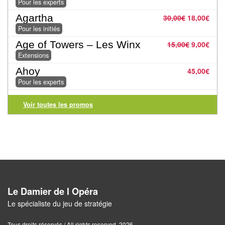
Pour les experts
Pour
Agartha
30,00
€
18,00
€
2
Pour les initiés
Joueurs
Age of Towers – Les Winx
15,00
€
9,00
€
Extensions
Ambiance
Ahoy
45,00
€
Coopératif
Pour les experts
Gestion
Voir toutes les promos
Escape
Game
/
Enquête
Jeux
Le Damier de l Opéra
évolutifs
Le spécialiste du jeu de stratégie
Tous droits réservés / All rights reserved. 2026