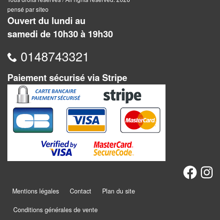
Jeux
pensé par siteo
abstraits
Ouvert du lundi au
samedi de 10h30 à 19h30
Extensions
0148743321
Casse-
têtes
Paiement sécurisé via Stripe
Accessoires
Backgammon
Jeux
traditionnels
Dominos
Mentions légales
Contact
Plan du site
Jeu
de
Conditions générales de vente