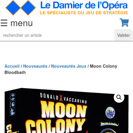
☰ menu
Jeu
d’Echecs
Ensembles
de
collection
Accueil
/
Nouveautés
/
Nouveautés Jeux
/ Moon Colony
Bloodbath
Echiquiers
classiques
Pièces
d’échecs
classiques
Coffrets