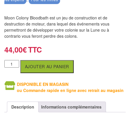
air
Pendules
Moon Colony Bloodbath est un jeu de construction et de
destruction de moteur, dans lequel des événements vous
Echiquier
permettront de développer votre colonie sur la Lune ou à
pour
contrario vous feront perdre des colons.
aveugles
44,00
€
Logiciels
d'échecs
AJOUTER AU PANIER
Livres
DISPONIBLE EN MAGASIN
en
ou Commande rapide en ligne avec retrait au magasin
anglais
Livres
Description
Informations complémentaires
en
français