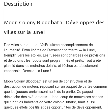
Description
Tables
Accessoires
Moon Colony Bloodbath : Développez des
Jeux
villes sur la lune !
de
société
Des villes sur la Lune ! Voilà l’ultime accomplissement de
l’humanité. Enfin libérés de l’attraction terrestre — la Lune,
Jeux
tremplin vers les étoiles. Les fusées sont chargées de provisions
de
et de colons ; les robots sont programmés et prêts. Tout a été
cartes
planifié dans les moindres détails, et l’échec est absolument
à
impossible. Direction la Lune !
Collectionner
Moon Colony Bloodbath est un jeu de construction et de
(TCG)
destruction de moteur, reposant sur un paquet de cartes commun
que les joueurs enrichissent au fil de la partie. Ce paquet
Les
déclenche des événements — beaucoup de mauvaises choses
Classiques
qui tuent les habitants de votre colonie lunaire, mais aussi
quelques effets positifs et des opportunités de développement.