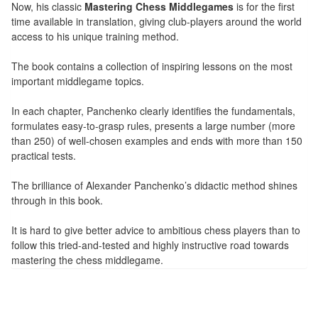
Now, his classic
Mastering Chess Middlegames
is for the first
Tables
time available in translation, giving club-players around the world
access to his unique training method.
Accessoires
The book contains a collection of inspiring lessons on the most
Jeux
important middlegame topics.
de
In each chapter, Panchenko clearly identifies the fundamentals,
société
formulates easy-to-grasp rules, presents a large number (more
than 250) of well-chosen examples and ends with more than 150
Jeux
practical tests.
de
cartes
The brilliance of Alexander Panchenko’s didactic method shines
through in this book.
à
Collectionner
It is hard to give better advice to ambitious chess players than to
(TCG)
follow this tried-and-tested and highly instructive road towards
mastering the chess middlegame.
Les
Classiques