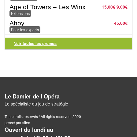
Pour
Age of Towers – Les Winx
15,00
€
9,00
€
Extensions
2
Joueurs
Ahoy
45,00
€
Pour les experts
Ambiance
Voir toutes les promos
Coopératif
Gestion
Escape
Game
/
Le Damier de l Opéra
Enquête
Le spécialiste du jeu de stratégie
Jeux
Tous droits réservés / All rights reserved. 2020
évolutifs
pensé par siteo
Ouvert du lundi au