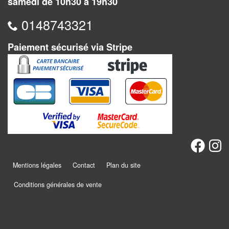
Jeux
samedi de 10h30 à 19h30
abstraits
0148743321
Extensions
Paiement sécurisé via Stripe
Casse-
têtes
Accessoires
Backgammon
Jeux
traditionnels
Mentions légales
Contact
Plan du site
Dominos
Conditions générales de vente
Jeu
de