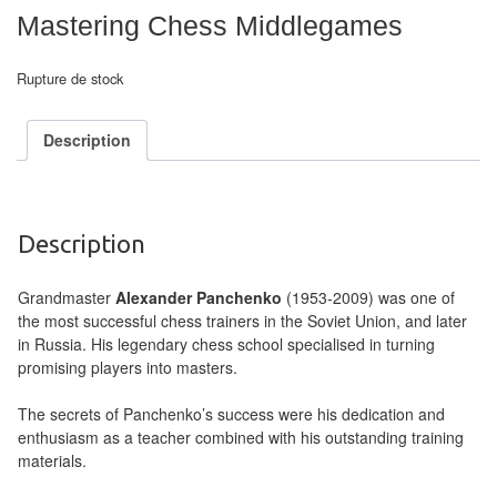
air
Mastering Chess Middlegames
Pendules
Rupture de stock
Echiquier
pour
Description
aveugles
Logiciels
Description
d'échecs
Livres
Grandmaster
Alexander Panchenko
(1953-2009) was one of
the most successful chess trainers in the Soviet Union, and later
en
in Russia. His legendary chess school specialised in turning
anglais
promising players into masters.
Livres
The secrets of Panchenko’s success were his dedication and
en
enthusiasm as a teacher combined with his outstanding training
materials.
français