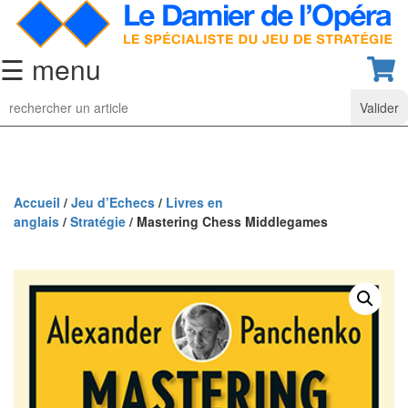
☰ menu
Jeu
d’Echecs
Ensembles
de
collection
Accueil
/
Jeu d’Echecs
/
Livres en
anglais
/
Stratégie
/ Mastering Chess Middlegames
Echiquiers
classiques
Pièces
d’échecs
classiques
Coffrets