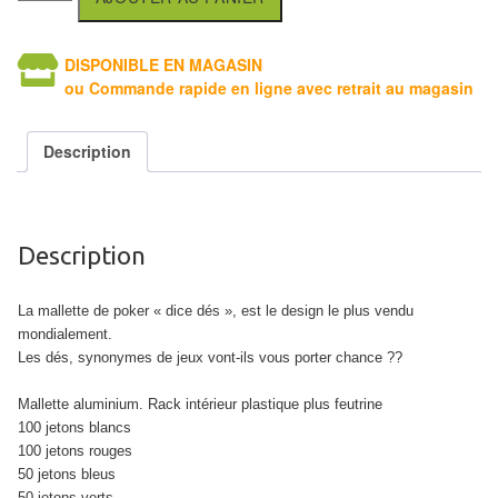
air
Pendules
DISPONIBLE EN MAGASIN
ou Commande rapide en ligne avec retrait au magasin
Echiquier
pour
Description
aveugles
Logiciels
d'échecs
Description
Livres
La mallette de poker « dice dés », est le design le plus vendu
en
mondialement.
anglais
Les dés, synonymes de jeux vont-ils vous porter chance ??
Livres
Mallette aluminium. Rack intérieur plastique plus feutrine
100 jetons blancs
en
100 jetons rouges
français
50 jetons bleus
50 jetons verts