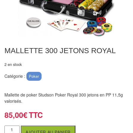
Echiquiers
et
de
voyage
Echiquiers
électroniques
MALLETTE 300 JETONS ROYAL
Echiquiers
2 en stock
clubs
Catégorie :
Poker
Pièces
Ecoles
Mallette de poker Studson Poker Royal 300 jetons en PP 11,5g
&
valorisés.
clubs
85,00
€
Echiquiers
muraux/Plein
AJOUTER AU PANIER