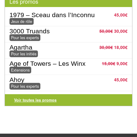
Les promos
Pour
les
1979 – Sceau dans l’Inconnu
45,00
€
enfants
Jeux de rôle
3000 Truands
50,00
€
30,00
€
Pour
Pour les experts
la
Agartha
30,00
€
18,00
€
famille
Pour les initiés
Pour
Age of Towers – Les Winx
15,00
€
9,00
€
les
Extensions
initiés
Ahoy
45,00
€
Pour les experts
Pour
les
Voir toutes les promos
experts
En
solitaire