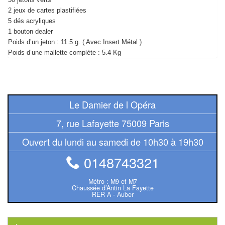
Tables
2 jeux de cartes plastifiées
5 dés acryliques
Accessoires
1 bouton dealer
Poids d’un jeton : 11.5 g. ( Avec Insert Métal )
Jeux
Poids d’une mallette complète : 5.4 Kg
de
société
Jeux
Le Damier de l Opéra
de
7, rue Lafayette 75009 Paris
cartes
Ouvert du lundi au samedi de 10h30 à 19h30
à
Collectionner
0148743321
(TCG)
Métro : M9 et M7
Chaussée d’Antin La Fayette
Les
RER A - Auber
Classiques