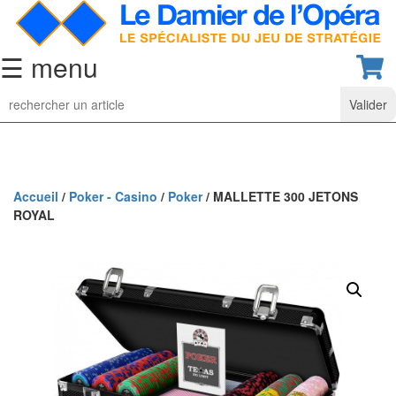
☰ menu
Jeu
d’Echecs
Ensembles
de
collection
Accueil
/
Poker - Casino
/
Poker
/ MALLETTE 300 JETONS
ROYAL
Echiquiers
classiques
Pièces
d’échecs
classiques
Coffrets