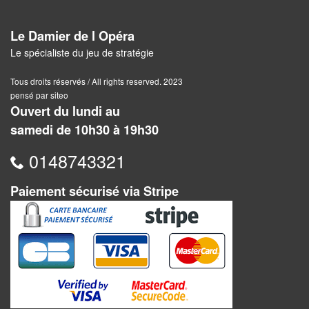
Pour
2
Le Damier de l Opéra
Joueurs
Le spécialiste du jeu de stratégie
Ambiance
Tous droits réservés / All rights reserved. 2023
pensé par siteo
Ouvert du lundi au
Coopératif
samedi de 10h30 à 19h30
Gestion
0148743321
Escape
Paiement sécurisé via Stripe
Game
/
Enquête
Jeux
évolutifs