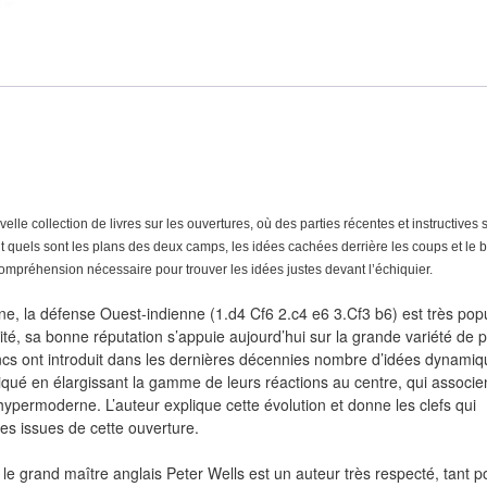
e collection de livres sur les ouvertures, où des parties récentes et instructives 
nt quels sont les plans des deux camps, les idées cachées derrière les coups et le
ompréhension nécessaire pour trouver les idées justes devant l’échiquier.
, la défense Ouest-indienne (1.d4 Cf6 2.c4 e6 3.Cf3 b6) est très popu
ité, sa bonne réputation s’appuie aujourd’hui sur la grande variété de p
lancs ont introduit dans les dernières décennies nombre d’idées dynami
pliqué en élargissant la gamme de leurs réactions au centre, qui associe
ypermoderne. L’auteur explique cette évolution et donne les clefs qui
es issues de cette ouverture.
 le grand maître anglais Peter Wells est un auteur très respecté, tant p