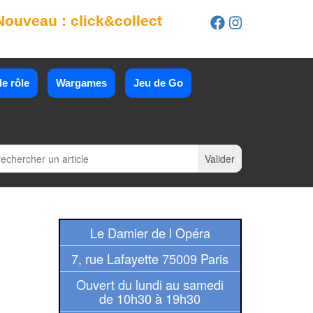
Nouveau : click&collect
e rôle
Wargames
Jeu de Go
Le Damier de l Opéra
7, rue Lafayette 75009 Paris
Ouvert du lundi au samedi
de 10h30 à 19h30