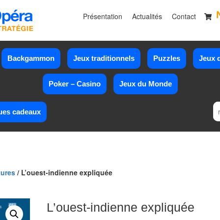
Présentation
Actualités
Contact
Backgammon
Jeux traditionnels
Puzzles
Jeux d
Poker – Casino
Jeux du Monde
ues cadeaux
tures
/ L’ouest-indienne expliquée
L’ouest-indienne expliquée