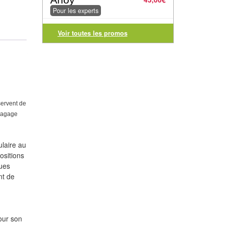
Pour les experts
Voir toutes les promos
servent de
 bagage
laire au
ositions
ques
nt de
our son