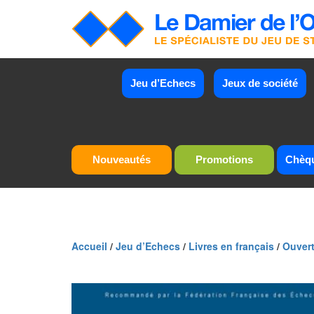
Jeu d’Echecs
Jeux de société
Nouveautés
Promotions
Chèq
Accueil
/
Jeu d’Echecs
/
Livres en français
/
Ouver