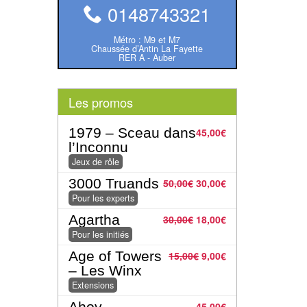
0148743321
Métro : M9 et M7
Chaussée d’Antin La Fayette
RER A - Auber
Les promos
1979 – Sceau dans
45,00
€
l’Inconnu
Jeux de rôle
3000 Truands
50,00
€
30,00
€
Pour les experts
Agartha
30,00
€
18,00
€
Pour les initiés
Age of Towers
15,00
€
9,00
€
– Les Winx
Extensions
Ahoy
45,00
€