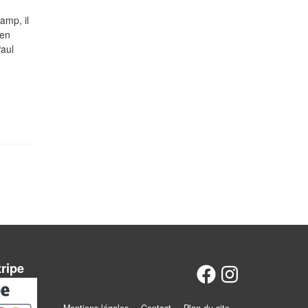
amp, il
 en
Paul
tripe