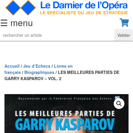
☰ menu
Jeu
d’Echecs
Ensembles
de
collection
Accueil
/
Jeu d’Echecs
/
Livres en
français
/
Biographiques
/ LES MEILLEURES PARTIES DE
Echiquiers
GARRY KASPAROV – VOL. 2
classiques
Pièces
d’échecs
classiques
Coffrets