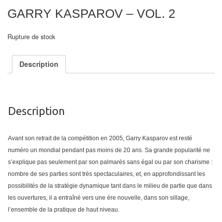
air
GARRY KASPAROV – VOL. 2
Pendules
Rupture de stock
Echiquier
pour
Description
aveugles
Logiciels
Description
d'échecs
Livres
Avant son retrait de la compétition en 2005, Garry Kasparov est resté
en
numéro un mondial pendant pas moins de 20 ans. Sa grande popularité ne
anglais
s’explique pas seulement par son palmarès sans égal ou par son charisme :
nombre de ses parties sont très spectaculaires, et, en approfondissant les
Livres
possibilités de la stratégie dynamique tant dans le milieu de partie que dans
en
les ouvertures, il a entraîné vers une ère nouvelle, dans son sillage,
français
l’ensemble de la pratique de haut niveau.