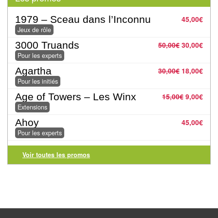
Pour
les
1979 – Sceau dans l’Inconnu
45,00
€
enfants
Jeux de rôle
3000 Truands
50,00
€
30,00
€
Pour
Pour les experts
la
Agartha
30,00
€
18,00
€
famille
Pour les initiés
Age of Towers – Les Winx
15,00
€
9,00
€
Pour
Extensions
les
Ahoy
45,00
€
initiés
Pour les experts
Pour
Voir toutes les promos
les
experts
En
solitaire