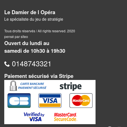
Pour
Le Damier de l Opéra
2
Le spécialiste du jeu de stratégie
Joueurs
Tous droits réservés / All rights reserved. 2020
Ambiance
pensé par siteo
Ouvert du lundi au
Coopératif
samedi de 10h30 à 19h30
Gestion
0148743321
Escape
Paiement sécurisé via Stripe
Game
/
Enquête
Jeux
évolutifs