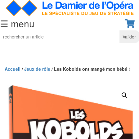
☰ menu
Jeu
d’Echecs
Ensembles
de
collection
Accueil
/
Jeux de rôle
/ Les Kobolds ont mangé mon bébé !
Echiquiers
classiques
Pièces
d’échecs
classiques
Coffrets