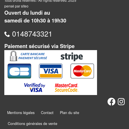
Dames
Tous droits réservés / All rights reserved. 2025
pensé par siteo
Ouvert du lundi au
Coffrets
samedi de 10h30 à 19h30
jeux
–
0148743321
multijeux
Paiement sécurisé via Stripe
Cartes
traditionnelles
Jeu
de
Dés
Maquettes
Dames
Mentions légales
Contact
Plan du site
Chinoises
Conditions générales de vente