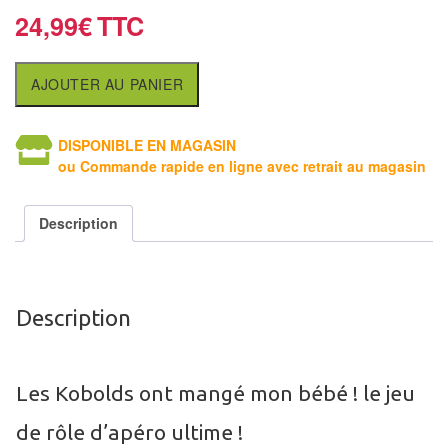
Tables
24,99
€
Accessoires
AJOUTER AU PANIER
Jeux
de
DISPONIBLE EN MAGASIN
société
ou Commande rapide en ligne avec retrait au magasin
Jeux
Description
de
cartes
à
Collectionner
Description
(TCG)
Les
Les Kobolds ont mangé mon bébé ! le jeu
Classiques
de rôle d’apéro ultime !