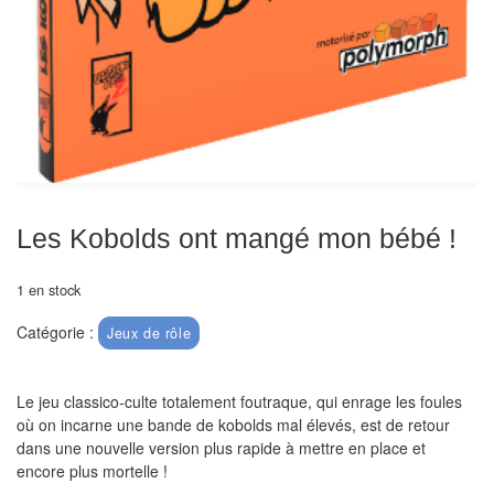
air
Pendules
Echiquier
pour
aveugles
Logiciels
Les Kobolds ont mangé mon bébé !
d'échecs
1 en stock
Livres
en
Catégorie :
Jeux de rôle
anglais
Livres
Le jeu classico-culte totalement foutraque, qui enrage les foules
où on incarne une bande de kobolds mal élevés, est de retour
en
dans une nouvelle version plus rapide à mettre en place et
français
encore plus mortelle !