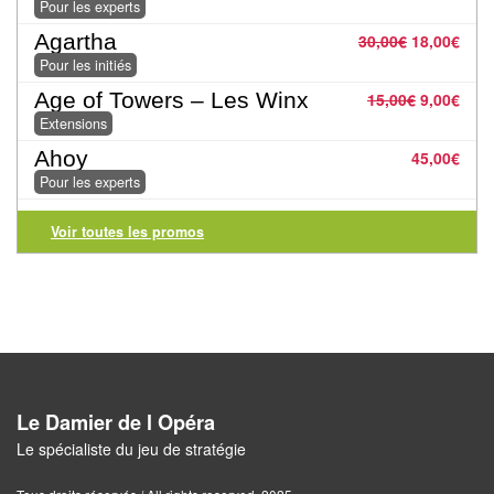
Jeux
Pour les experts
abstraits
Agartha
30,00
€
18,00
€
Pour les initiés
Extensions
Age of Towers – Les Winx
15,00
€
9,00
€
Casse-
Extensions
têtes
Ahoy
45,00
€
Pour les experts
Accessoires
Voir toutes les promos
Backgammon
Jeux
traditionnels
Dominos
Le Damier de l Opéra
Jeu
Le spécialiste du jeu de stratégie
de