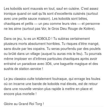
Pour
les
Les kobolds sont mauvais en tout, sauf en cuisine. C’est assez
ironique quand on sait qu’ils sont d’excellents cuisinés (surtout
enfants
avec une petite sauce maison). Les kobolds sont bêtes,
chaotiques et petits — un peu comme leurs vies — et personne
Pour
ne les aime (surtout pas Vor, le Gros Dieu Rouge de Kolère).
la
famille
Dans ce jeu, tu es un KOBOLD ! Tu subiras certainement
plusieurs morts absolument horribles. Tu risques d’être mangé,
Pour
sans doute par tes copains. Tu seras pourfendu par des poulets
ou brûlé dans un village (auquel tu auras mis le feu). Tu pourrais
les
même imploser en d’infimes particules chaotiques après avoir
initiés
entrainé un paradoxe avec 3D6, une baguette magique et des
sushis de station-service !
Pour
les
Le jeu classico-culte totalement foutraque, qui enrage les foules
où on incarne une bande de kobolds mal élevés, est de retour
experts
dans une nouvelle version plus rapide à mettre en place et
encore plus mortelle !
En
solitaire
Gloire au Grand Roi Torg !