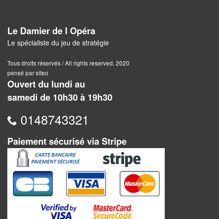
Pour
les
enfants
Le Damier de l Opéra
Le spécialiste du jeu de stratégie
Pour
la
Tous droits réservés / All rights reserved. 2020
pensé par siteo
famille
Ouvert du lundi au
samedi de 10h30 à 19h30
Pour
les
0148743321
initiés
Paiement sécurisé via Stripe
Pour
les
experts
En
solitaire