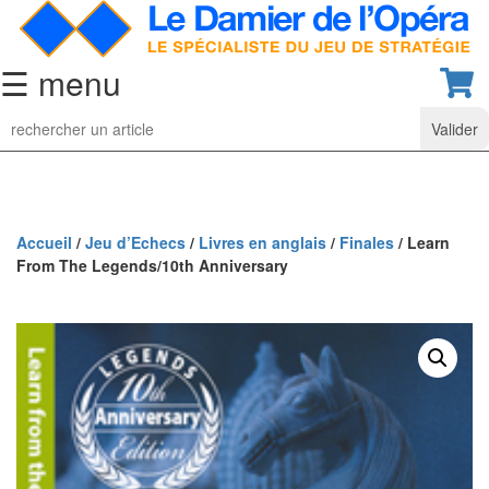
☰ menu
Jeu
d’Echecs
Ensembles
de
collection
Accueil
/
Jeu d’Echecs
/
Livres en anglais
/
Finales
/ Learn
From The Legends/10th Anniversary
Echiquiers
classiques
Pièces
d’échecs
classiques
Coffrets