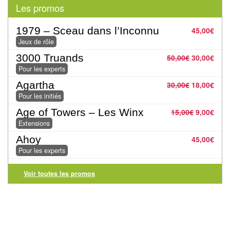
Les promos
Tables
Accessoires
1979 – Sceau dans l’Inconnu
45,00
€
Jeux de rôle
Jeux
3000 Truands
50,00
€
30,00
€
de
Pour les experts
société
Agartha
30,00
€
18,00
€
Pour les initiés
Jeux
Age of Towers – Les Winx
15,00
€
9,00
€
de
Extensions
cartes
Ahoy
45,00
€
à
Pour les experts
Collectionner
(TCG)
Voir toutes les promos
Les
Classiques