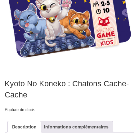
Echiquiers
et
de
voyage
Echiquiers
électroniques
Echiquiers
clubs
Kyoto No Koneko : Chatons Cache-
Pièces
Cache
Ecoles
&
Rupture de stock
clubs
Echiquiers
Description
Informations complémentaires
muraux/Plein