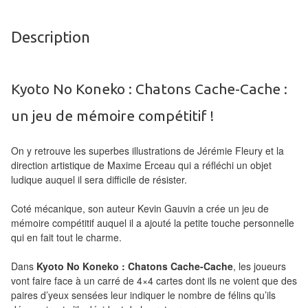
air
Description
Pendules
Echiquier
pour
Kyoto No Koneko : Chatons Cache-Cache :
aveugles
un jeu de mémoire compétitif !
Logiciels
On y retrouve les superbes illustrations de Jérémie Fleury et la
d'échecs
direction artistique de Maxime Erceau qui a réfléchi un objet
ludique auquel il sera difficile de résister.
Livres
en
Coté mécanique, son auteur Kevin Gauvin a crée un jeu de
anglais
mémoire compétitif auquel il a ajouté la petite touche personnelle
qui en fait tout le charme.
Livres
Dans
Kyoto No Koneko : Chatons Cache-Cache
, les joueurs
en
vont faire face à un carré de 4×4 cartes dont ils ne voient que des
français
paires d’yeux sensées leur indiquer le nombre de félins qu’ils