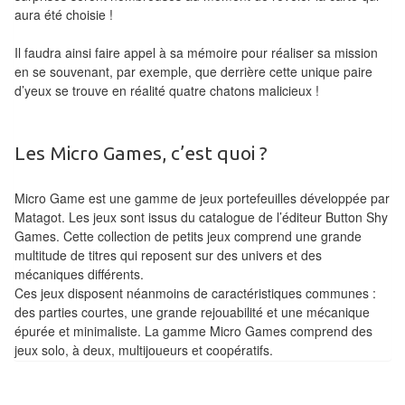
Pour
aura été choisie !
les
Il faudra ainsi faire appel à sa mémoire pour réaliser sa mission
enfants
en se souvenant, par exemple, que derrière cette unique paire
d’yeux se trouve en réalité quatre chatons malicieux !
Pour
la
famille
Les Micro Games, c’est quoi ?
Pour
Micro Game est une gamme de jeux portefeuilles développée par
les
Matagot. Les jeux sont issus du catalogue de l’éditeur Button Shy
initiés
Games. Cette collection de petits jeux comprend une grande
multitude de titres qui reposent sur des univers et des
Pour
mécaniques différents.
Ces jeux disposent néanmoins de caractéristiques communes :
les
des parties courtes, une grande rejouabilité et une mécanique
experts
épurée et minimaliste. La gamme Micro Games comprend des
jeux solo, à deux, multijoueurs et coopératifs.
En
solitaire