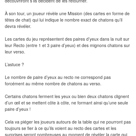
découvriront s’ils décident de les retourner.
Tables
À son tour, un joueur révèle une Mission (des cartes en forme de
Accessoires
têtes de chat) qui lui indique le nombre exact de chatons qu’il
devra révéler.
Jeux
Les cartes du jeu représentent des paires d’yeux dans la nuit sur
de
leur Recto (entre 1 et 3 paire d’yeux) et des mignons chatons sur
société
leur verso.
Jeux
L’astuce ?
de
Le nombre de paire d’yeux au recto ne correspond pas
cartes
forcément au même nombre de chatons au verso.
à
Collectionner
Certains chatons ferment les yeux ou bien deux chatons clignent
(TCG)
d’un œil et se mettent côte à côte, ne formant ainsi qu’une seule
paire d’yeux !
Les
Cela va piéger les joueurs autours de la table qui ne pourront pas
Classiques
toujours se fier à ce qu’ils voient au recto des cartes et les
surprises seront nombreuses au moment de révéler la carte qui