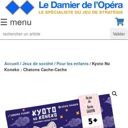
☰ menu
Jeu
d’Echecs
Ensembles
de
collection
Accueil
/
Jeux de société
/
Pour les enfants
/ Kyoto No
Koneko : Chatons Cache-Cache
Echiquiers
classiques
Pièces
d’échecs
classiques
Coffrets