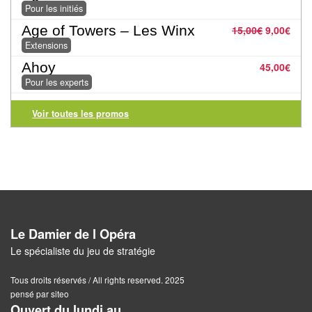
Jeux
Pour les initiés
abstraits
Age of Towers – Les Winx
15,00
€
9,00
€
Extensions
Extensions
Ahoy
45,00
€
Casse-
Pour les experts
têtes
Voir toutes les promos
Accessoires
Backgammon
Jeux
traditionnels
Le Damier de l Opéra
Dominos
Le spécialiste du jeu de stratégie
Jeu
Tous droits réservés / All rights reserved. 2025
de
pensé par siteo
Ouvert du lundi au