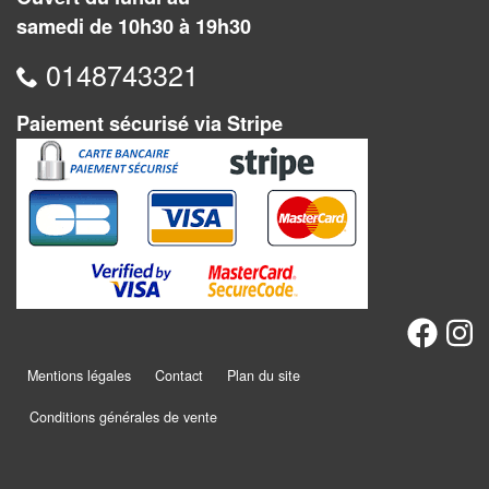
Dames
samedi de 10h30 à 19h30
Coffrets
0148743321
jeux
–
Paiement sécurisé via Stripe
multijeux
Cartes
traditionnelles
Jeu
de
Dés
Maquettes
Mentions légales
Contact
Plan du site
Conditions générales de vente
Dames
Chinoises