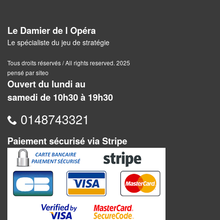
Pour
2
Le Damier de l Opéra
Joueurs
Le spécialiste du jeu de stratégie
Ambiance
Tous droits réservés / All rights reserved. 2025
pensé par siteo
Coopératif
Ouvert du lundi au
samedi de 10h30 à 19h30
Gestion
0148743321
Escape
Game
Paiement sécurisé via Stripe
/
Enquête
Jeux
évolutifs