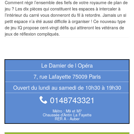
Comment régir l’ensemble des fiefs de votre royaume de plan de
Tables
jeu ? Les dix pièces qui constituent les espaces à intercaler à
l’intérieur du carré vous donneront du fil à retordre. Jamais un si
Accessoires
petit espace n’a été aussi difficile à organiser ! Ce nouveau type
de jeu IQ propose cent-vingt défis qui attireront les vétérans de
Jeux
jeux de réflexion compliqués.
de
société
Jeux
Le Damier de l Opéra
de
7, rue Lafayette 75009 Paris
cartes
à
Ouvert du lundi au samedi de 10h30 à 19h30
Collectionner
0148743321
(TCG)
Métro : M9 et M7
Les
Chaussée d’Antin La Fayette
RER A - Auber
Classiques