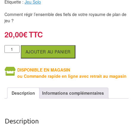
Étiquette :
Jeu Solo
air
Comment régir l’ensemble des fiefs de votre royaume de plan de
Pendules
jeu ?
Echiquier
20,00
€
pour
aveugles
AJOUTER AU PANIER
Logiciels
d'échecs
DISPONIBLE EN MAGASIN
ou Commande rapide en ligne avec retrait au magasin
Livres
en
Description
Informations complémentaires
anglais
Livres
en
Description
français