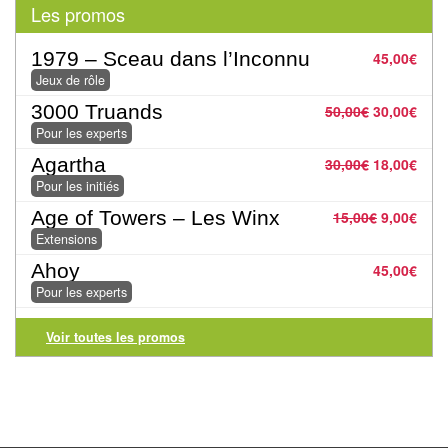
Pour
Les promos
les
1979 – Sceau dans l’Inconnu
45,00
€
enfants
Jeux de rôle
Pour
3000 Truands
50,00
€
30,00
€
la
Pour les experts
famille
Agartha
30,00
€
18,00
€
Pour les initiés
Pour
Age of Towers – Les Winx
15,00
€
9,00
€
les
Extensions
initiés
Ahoy
45,00
€
Pour les experts
Pour
les
Voir toutes les promos
experts
En
solitaire