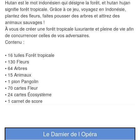
Pour
Hutan est le mot indonésien qui désigne la forêt, et hutan hujan
signifie forêt tropicale. Grâce à ce jeu, voyagez en Indonésie,
les
plantez des fleurs, faites pousser des arbres et attirez des
enfants
animaux sauvages !
À vous de créer une forêt tropicale luxuriante et pleine de vie afin
Pour
de concurrencer celles de vos adversaires.
la
Contenu :
famille
• 16 tuiles Forêt tropicale
• 130 Fleurs
Pour
• 64 Arbres
les
• 15 Animaux
initiés
• 1 pion Pangolin
• 70 cartes Fleur
Pour
• 24 cartes Écosystème
• 1 carnet de score
les
experts
En
solitaire
Le Damier de l Opéra