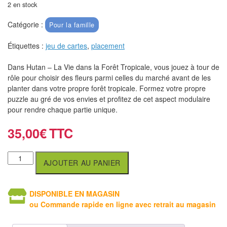
air
2 en stock
Catégorie :
Pour la famille
Pendules
Étiquettes :
jeu de cartes
,
placement
Echiquier
pour
Dans Hutan – La Vie dans la Forêt Tropicale, vous jouez à tour de
aveugles
rôle pour choisir des fleurs parmi celles du marché avant de les
planter dans votre propre forêt tropicale. Formez votre propre
Logiciels
puzzle au gré de vos envies et profitez de cet aspect modulaire
pour rendre chaque partie unique.
d'échecs
35,00
€
Livres
en
anglais
AJOUTER AU PANIER
Livres
DISPONIBLE EN MAGASIN
en
ou Commande rapide en ligne avec retrait au magasin
français