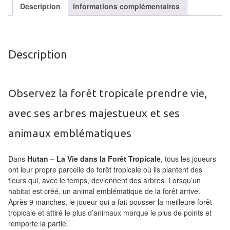
Description
Informations complémentaires
Tables
Accessoires
Jeux
Description
de
société
Observez la forêt tropicale prendre vie,
Jeux
avec ses arbres majestueux et ses
de
cartes
animaux emblématiques
à
Dans
Hutan – La Vie dans la Forêt Tropicale
, tous les joueurs
Collectionner
ont leur propre parcelle de forêt tropicale où ils plantent des
(TCG)
fleurs qui, avec le temps, deviennent des arbres. Lorsqu’un
habitat est créé, un animal emblématique de la forêt arrive.
Les
Après 9 manches, le joueur qui a fait pousser la meilleure forêt
Classiques
tropicale et attiré le plus d’animaux marque le plus de points et
remporte la partie.