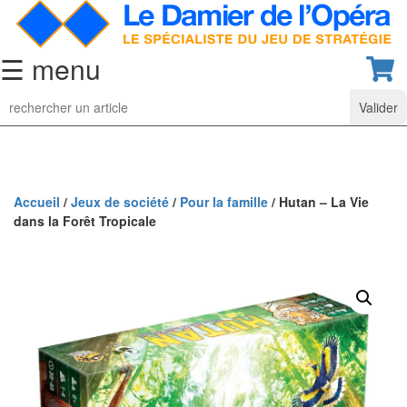
☰ menu
Jeu
d’Echecs
Ensembles
de
collection
Accueil
/
Jeux de société
/
Pour la famille
/ Hutan – La Vie
dans la Forêt Tropicale
Echiquiers
classiques
Pièces
d’échecs
classiques
Coffrets