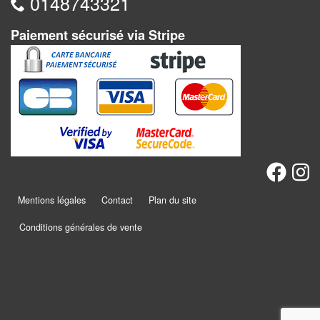
0148743321
Dames
Coffrets
Paiement sécurisé via Stripe
jeux
–
multijeux
Cartes
traditionnelles
Jeu
de
Mentions légales
Contact
Plan du site
Dés
Conditions générales de vente
Maquettes
Dames
Chinoises