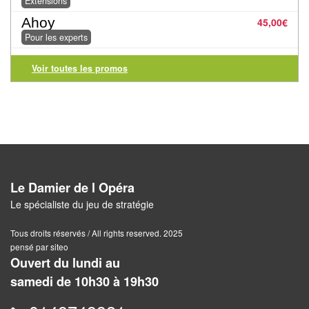
Jeux
Extensions
abstraits
Ahoy
45,00
€
Pour les experts
Extensions
Voir toutes les promos
Casse-
têtes
Accessoires
Backgammon
Le Damier de l Opéra
Jeux
Le spécialiste du jeu de stratégie
traditionnels
Tous droits réservés / All rights reserved. 2025
Dominos
pensé par siteo
Ouvert du lundi au
Jeu
samedi de 10h30 à 19h30
de