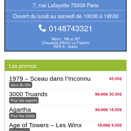
7, rue Lafayette 75009 Paris
Pour
2
Ouvert du lundi au samedi de 10h30 à 19h30
Joueurs
0148743321
Ambiance
Métro : M9 et M7
Chaussée d’Antin La Fayette
RER A - Auber
Coopératif
Gestion
Les promos
Escape
1979 – Sceau dans l’Inconnu
45,00
€
Game
Jeux de rôle
/
3000 Truands
50,00
€
30,00
€
Enquête
Pour les experts
Agartha
30,00
€
18,00
€
Jeux
Pour les initiés
évolutifs
Age of Towers – Les Winx
15,00
€
9,00
€