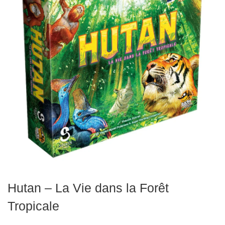
Echiquiers
et
de
voyage
Echiquiers
électroniques
Echiquiers
clubs
Pièces
Ecoles
&
clubs
Hutan – La Vie dans la Forêt
Echiquiers
Tropicale
muraux/Plein