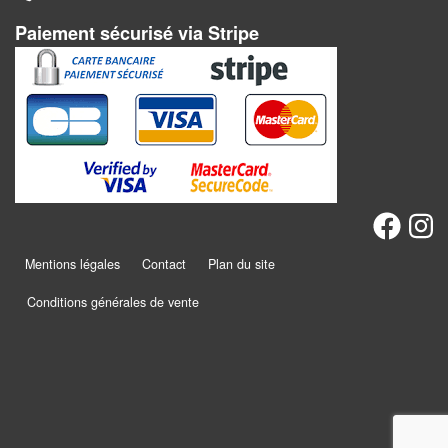
Dames
Paiement sécurisé via Stripe
Coffrets
jeux
–
multijeux
Cartes
traditionnelles
Jeu
Mentions légales
Contact
Plan du site
de
Dés
Conditions générales de vente
Maquettes
Dames
Chinoises