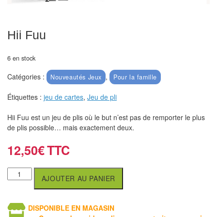
air
Pendules
Hii Fuu
Echiquier
6 en stock
pour
aveugles
Catégories :
,
Nouveautés Jeux
Pour la famille
Logiciels
Étiquettes :
jeu de cartes
,
Jeu de pli
d'échecs
Hii Fuu est un jeu de plis où le but n’est pas de remporter le plus
de plis possible… mais exactement deux.
Livres
en
12,50
€
anglais
Livres
AJOUTER AU PANIER
en
français
DISPONIBLE EN MAGASIN