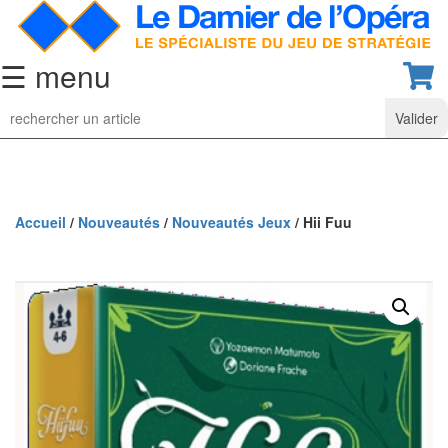
☰ menu
Jeu
d’Echecs
Ensembles
de
collection
Accueil
/
Nouveautés
/
Nouveautés Jeux
/ Hii Fuu
Echiquiers
classiques
Pièces
d’échecs
classiques
Coffrets