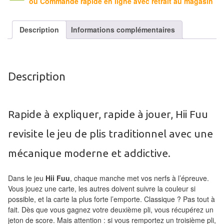
ou Commande rapide en ligne avec retrait au magasin
Tables
Accessoires
Description
Informations complémentaires
Jeux
de
Description
société
Jeux
Rapide à expliquer, rapide à jouer, Hii Fuu
de
cartes
revisite le jeu de plis traditionnel avec une
à
mécanique moderne et addictive.
Collectionner
(TCG)
Dans le jeu
Hii Fuu
, chaque manche met vos nerfs à l’épreuve.
Vous jouez une carte, les autres doivent suivre la couleur si
Les
possible, et la carte la plus forte l’emporte. Classique ? Pas tout à
Classiques
fait. Dès que vous gagnez votre deuxième pli, vous récupérez un
jeton de score. Mais attention : si vous remportez un troisième pli,