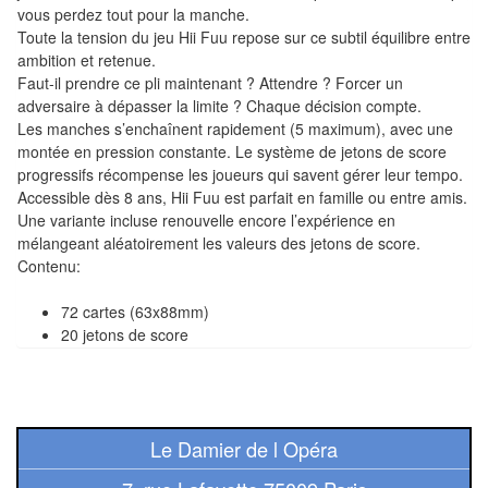
Pour
vous perdez tout pour la manche.
les
Toute la tension du jeu Hii Fuu repose sur ce subtil équilibre entre
ambition et retenue.
enfants
Faut-il prendre ce pli maintenant ? Attendre ? Forcer un
adversaire à dépasser la limite ? Chaque décision compte.
Pour
Les manches s’enchaînent rapidement (5 maximum), avec une
la
montée en pression constante. Le système de jetons de score
famille
progressifs récompense les joueurs qui savent gérer leur tempo.
Accessible dès 8 ans, Hii Fuu est parfait en famille ou entre amis.
Pour
Une variante incluse renouvelle encore l’expérience en
mélangeant aléatoirement les valeurs des jetons de score.
les
Contenu:
initiés
72 cartes (63x88mm)
Pour
20 jetons de score
les
experts
En
Le Damier de l Opéra
solitaire