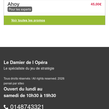
Jeux
Ahoy
45,00
€
abstraits
Pour les experts
Extensions
Voir toutes les promos
Casse-
têtes
Accessoires
Backgammon
Le Damier de l Opéra
Jeux
Le spécialiste du jeu de stratégie
traditionnels
Tous droits réservés / All rights reserved. 2026
pensé par siteo
Dominos
Ouvert du lundi au
samedi de 10h30 à 19h30
Jeu
de
0148743321