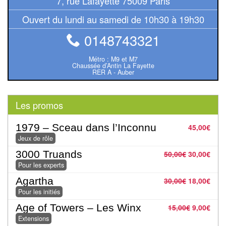
7, rue Lafayette 75009 Paris
Pour
Ouvert du lundi au samedi de 10h30 à 19h30
2
0148743321
Joueurs
Métro : M9 et M7
Ambiance
Chaussée d’Antin La Fayette
RER A - Auber
Coopératif
Les promos
Gestion
Escape
1979 – Sceau dans l’Inconnu
45,00
€
Jeux de rôle
Game
3000 Truands
/
50,00
€
30,00
€
Pour les experts
Enquête
Agartha
30,00
€
18,00
€
Jeux
Pour les initiés
évolutifs
Age of Towers – Les Winx
15,00
€
9,00
€
Extensions