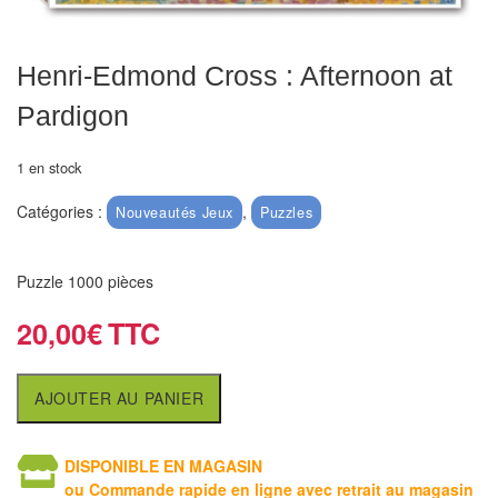
air
Pendules
Henri-Edmond Cross : Afternoon at
Echiquier
Pardigon
pour
aveugles
1 en stock
Catégories :
,
Nouveautés Jeux
Puzzles
Logiciels
d'échecs
Puzzle 1000 pièces
Livres
20,00
€
en
anglais
AJOUTER AU PANIER
Livres
en
français
DISPONIBLE EN MAGASIN
ou Commande rapide en ligne avec retrait au magasin