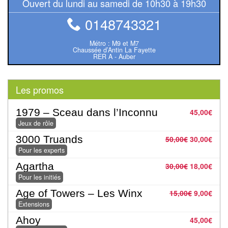
Ouvert du lundi au samedi de 10h30 à 19h30
Pour
les
0148743321
enfants
Métro : M9 et M7
Chaussée d’Antin La Fayette
Pour
RER A - Auber
la
famille
Les promos
Pour
1979 – Sceau dans l’Inconnu
45,00
€
les
Jeux de rôle
initiés
3000 Truands
50,00
€
30,00
€
Pour les experts
Pour
Agartha
les
30,00
€
18,00
€
Pour les initiés
experts
Age of Towers – Les Winx
15,00
€
9,00
€
En
Extensions
solitaire
Ahoy
45,00
€