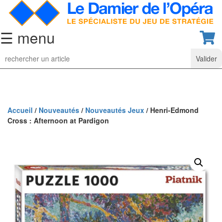
☰ menu
Jeu
d’Echecs
Ensembles
de
collection
Accueil
/
Nouveautés
/
Nouveautés Jeux
/ Henri-Edmond
Cross : Afternoon at Pardigon
Echiquiers
classiques
Pièces
d’échecs
classiques
Coffrets