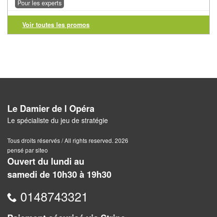
Pour les experts
Pour
2
Voir toutes les promos
Joueurs
Ambiance
Coopératif
Gestion
Le Damier de l Opéra
Le spécialiste du jeu de stratégie
Escape
Game
Tous droits réservés / All rights reserved. 2026
/
pensé par siteo
Ouvert du lundi au
Enquête
samedi de 10h30 à 19h30
Jeux
0148743321
évolutifs