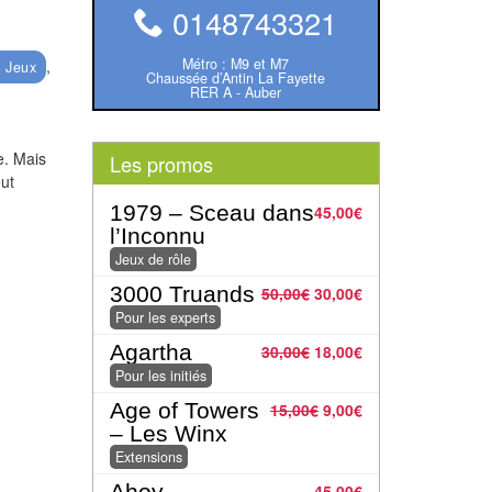
0148743321
Métro : M9 et M7
,
 Jeux
Chaussée d’Antin La Fayette
RER A - Auber
e. Mais
Les promos
eut
1979 – Sceau dans
45,00
€
l’Inconnu
Jeux de rôle
3000 Truands
50,00
€
30,00
€
Pour les experts
Agartha
30,00
€
18,00
€
Pour les initiés
Age of Towers
15,00
€
9,00
€
– Les Winx
Extensions
Ahoy
45,00
€