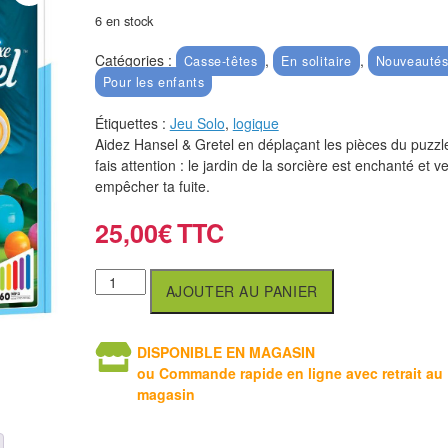
6 en stock
Catégories :
,
,
Casse-têtes
En solitaire
Nouveautés
Pour les enfants
Étiquettes :
Jeu Solo
,
logique
Aidez Hansel & Gretel en déplaçant les pièces du puzzl
fais attention : le jardin de la sorcière est enchanté et v
empêcher ta fuite.
25,00
€
AJOUTER AU PANIER
DISPONIBLE EN MAGASIN
ou Commande rapide en ligne avec retrait au
magasin