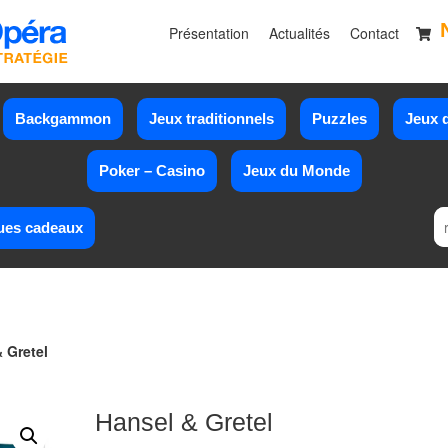
Présentation
Actualités
Contact
Backgammon
Jeux traditionnels
Puzzles
Jeux d
Poker – Casino
Jeux du Monde
ues cadeaux
 Gretel
Hansel & Gretel