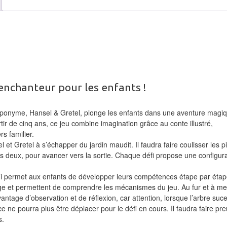
 enchanteur pour les enfants !
 éponyme, Hansel & Gretel, plonge les enfants dans une aventure magiq
tir de cinq ans, ce jeu combine imagination grâce au conte illustré,
s familier.
l et Gretel à s’échapper du jardin maudit. Il faudra faire coulisser les p
les deux, pour avancer vers la sortie. Chaque défi propose une configur
 qui permet aux enfants de développer leurs compétences étape par étap
âge et permettent de comprendre les mécanismes du jeu. Au fur et à me
tage d’observation et de réflexion, car attention, lorsque l’arbre suce
ce ne pourra plus être déplacer pour le défi en cours. Il faudra faire pr
s.