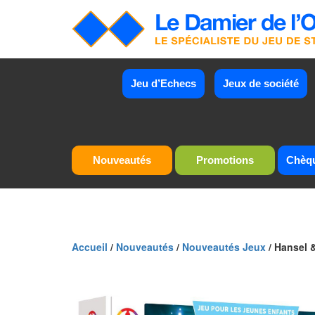
Jeu d’Echecs
Jeux de société
Nouveautés
Promotions
Chèq
Accueil
/
Nouveautés
/
Nouveautés Jeux
/ Hansel &