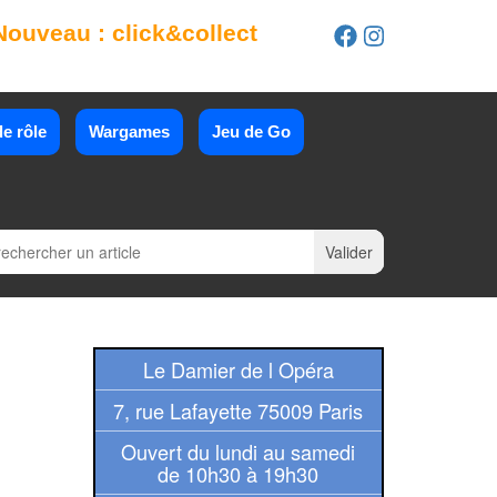
Nouveau : click&collect
e rôle
Wargames
Jeu de Go
Le Damier de l Opéra
7, rue Lafayette 75009 Paris
Ouvert du lundi au samedi
de 10h30 à 19h30