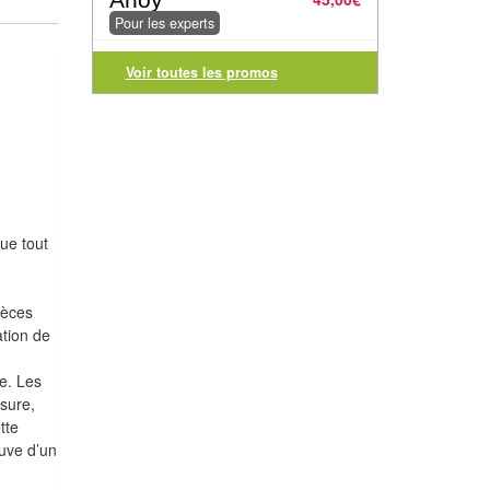
Pour les experts
Voir toutes les promos
ue tout
ièces
ation de
e. Les
sure,
tte
euve d’un