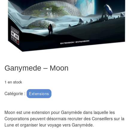
Echiquiers
et
de
voyage
Echiquiers
électroniques
Echiquiers
Ganymede – Moon
clubs
1 en stock
Pièces
Ecoles
Catégorie :
Extensions
&
clubs
Moon est une extension pour Ganymède dans laquelle les
Corporations peuvent désormais recruter des Conseillers sur la
Echiquiers
Lune et organiser leur voyage vers Ganymède.
muraux/Plein