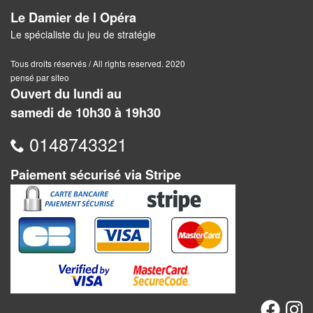
Pour
Le Damier de l Opéra
2
Le spécialiste du jeu de stratégie
Joueurs
Tous droits réservés / All rights reserved. 2020
pensé par siteo
Ambiance
Ouvert du lundi au
samedi de 10h30 à 19h30
Coopératif
0148743321
Gestion
Paiement sécurisé via Stripe
Escape
Game
/
Enquête
Jeux
évolutifs