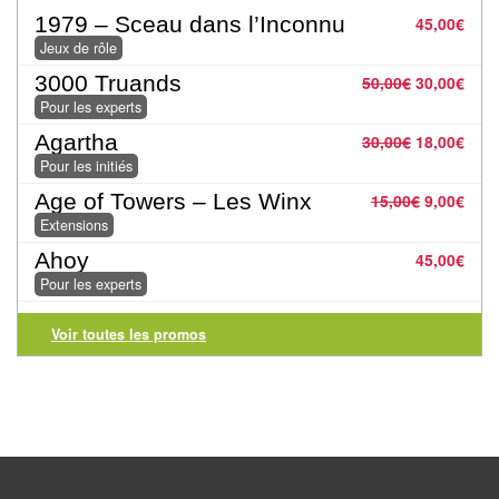
Pour
1979 – Sceau dans l’Inconnu
45,00
€
les
Jeux de rôle
enfants
3000 Truands
50,00
€
30,00
€
Pour les experts
Pour
Agartha
30,00
€
18,00
€
la
Pour les initiés
famille
Age of Towers – Les Winx
15,00
€
9,00
€
Pour
Extensions
les
Ahoy
45,00
€
initiés
Pour les experts
Pour
Voir toutes les promos
les
experts
En
solitaire