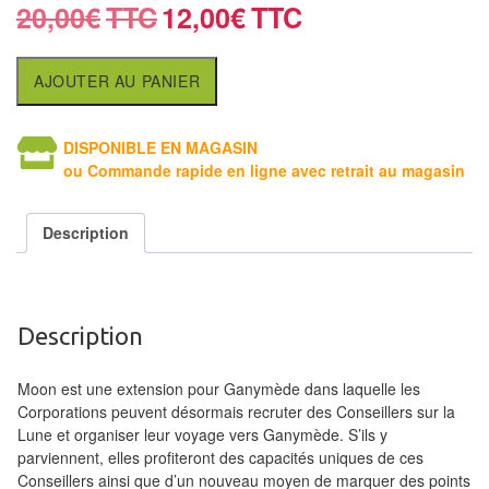
air
20,00
€
12,00
€
Pendules
AJOUTER AU PANIER
Echiquier
pour
DISPONIBLE EN MAGASIN
aveugles
ou Commande rapide en ligne avec retrait au magasin
Logiciels
Description
d'échecs
Livres
en
Description
anglais
Moon est une extension pour Ganymède dans laquelle les
Livres
Corporations peuvent désormais recruter des Conseillers sur la
en
Lune et organiser leur voyage vers Ganymède. S’ils y
français
parviennent, elles profiteront des capacités uniques de ces
Conseillers ainsi que d’un nouveau moyen de marquer des points