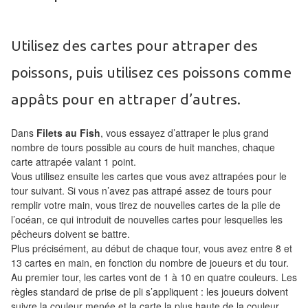
Tables
Accessoires
Utilisez des cartes pour attraper des
poissons, puis utilisez ces poissons comme
Jeux
de
appâts pour en attraper d’autres.
société
Dans
Filets au Fish
, vous essayez d’attraper le plus grand
Jeux
nombre de tours possible au cours de huit manches, chaque
de
carte attrapée valant 1 point.
Vous utilisez ensuite les cartes que vous avez attrapées pour le
cartes
tour suivant. Si vous n’avez pas attrapé assez de tours pour
à
remplir votre main, vous tirez de nouvelles cartes de la pile de
Collectionner
l’océan, ce qui introduit de nouvelles cartes pour lesquelles les
(TCG)
pêcheurs doivent se battre.
Plus précisément, au début de chaque tour, vous avez entre 8 et
Les
13 cartes en main, en fonction du nombre de joueurs et du tour.
Au premier tour, les cartes vont de 1 à 10 en quatre couleurs. Les
Classiques
règles standard de prise de pli s’appliquent : les joueurs doivent
suivre la couleur menée et la carte la plus haute de la couleur