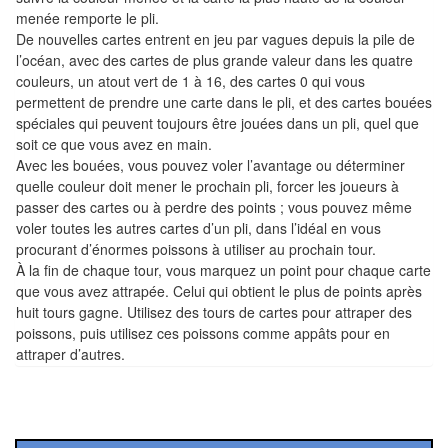
Pour
menée remporte le pli.
les
De nouvelles cartes entrent en jeu par vagues depuis la pile de
enfants
l’océan, avec des cartes de plus grande valeur dans les quatre
couleurs, un atout vert de 1 à 16, des cartes 0 qui vous
permettent de prendre une carte dans le pli, et des cartes bouées
Pour
spéciales qui peuvent toujours être jouées dans un pli, quel que
la
soit ce que vous avez en main.
famille
Avec les bouées, vous pouvez voler l’avantage ou déterminer
quelle couleur doit mener le prochain pli, forcer les joueurs à
Pour
passer des cartes ou à perdre des points ; vous pouvez même
les
voler toutes les autres cartes d’un pli, dans l’idéal en vous
procurant d’énormes poissons à utiliser au prochain tour.
initiés
À la fin de chaque tour, vous marquez un point pour chaque carte
que vous avez attrapée. Celui qui obtient le plus de points après
Pour
huit tours gagne. Utilisez des tours de cartes pour attraper des
les
poissons, puis utilisez ces poissons comme appâts pour en
experts
attraper d’autres.
En
solitaire