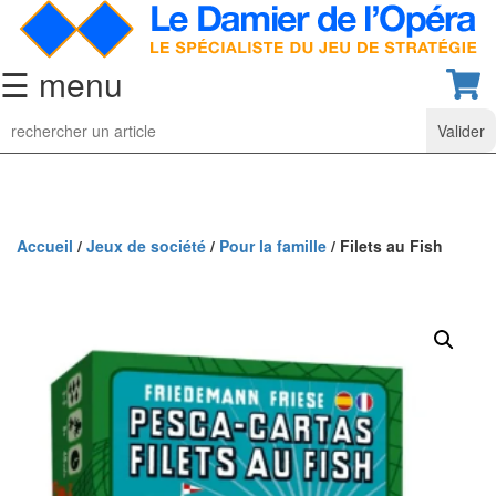
☰ menu
Jeu
d’Echecs
Ensembles
de
collection
Accueil
/
Jeux de société
/
Pour la famille
/ Filets au Fish
Echiquiers
classiques
Pièces
d’échecs
classiques
Coffrets