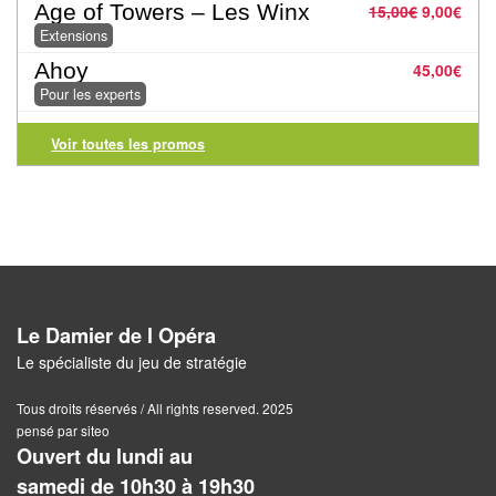
Jeux
Age of Towers – Les Winx
15,00
€
9,00
€
abstraits
Extensions
Ahoy
45,00
€
Extensions
Pour les experts
Casse-
Voir toutes les promos
têtes
Accessoires
Backgammon
Jeux
Le Damier de l Opéra
traditionnels
Le spécialiste du jeu de stratégie
Dominos
Tous droits réservés / All rights reserved. 2025
pensé par siteo
Jeu
Ouvert du lundi au
de
samedi de 10h30 à 19h30