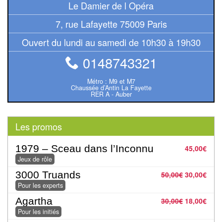
Le Damier de l Opéra
Pour
7, rue Lafayette 75009 Paris
2
Joueurs
Ouvert du lundi au samedi de 10h30 à 19h30
0148743321
Ambiance
Coopératif
Métro : M9 et M7
Chaussée d’Antin La Fayette
RER A - Auber
Gestion
Escape
Les promos
Game
1979 – Sceau dans l’Inconnu
45,00
€
/
Jeux de rôle
Enquête
3000 Truands
50,00
€
30,00
€
Jeux
Pour les experts
évolutifs
Agartha
30,00
€
18,00
€
Pour les initiés