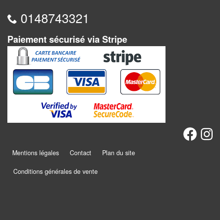
Dames
0148743321
Coffrets
jeux
Paiement sécurisé via Stripe
–
multijeux
Cartes
traditionnelles
Jeu
de
Dés
Mentions légales
Contact
Plan du site
Maquettes
Conditions générales de vente
Dames
Chinoises