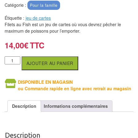
air
Catégorie :
Pour la famille
Pendules
Étiquette :
jeu de cartes
Filets au Fish est un jeu de cartes où vous devrez pêcher le
Echiquier
maximum de poissons pour l’emporter.
pour
14,00
€
aveugles
Logiciels
AJOUTER AU PANIER
d'échecs
Livres
DISPONIBLE EN MAGASIN
ou Commande rapide en ligne avec retrait au magasin
en
anglais
Description
Informations complémentaires
Livres
en
français
Description