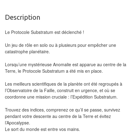
Tables
Description
Accessoires
Jeux
Le Protocole Substratum est déclenché !
de
Un jeu de rôle en solo ou à plusieurs pour empêcher une
société
catastrophe planétaire.
Jeux
Lorsqu’une mystérieuse Anomalie est apparue au centre de la
Terre, le Protocole Substratum a été mis en place.
de
cartes
Les meilleurs scientifiques de la planète ont été regroupés à
à
l’Observatoire de la Faille, construit en urgence, et où se
Collectionner
coordonne une mission cruciale : l’Expédition Substratum.
(TCG)
Trouvez des indices, comprenez ce qu’il se passe, survivez
pendant votre descente au centre de la Terre et évitez
Les
l’Apocalypse.
Classiques
Le sort du monde est entre vos mains.