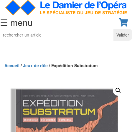
☰ menu
Jeu
d’Echecs
Ensembles
de
collection
Accueil
/
Jeux de rôle
/ Expédition Substratum
Echiquiers
classiques
Pièces
d’échecs
classiques
Coffrets