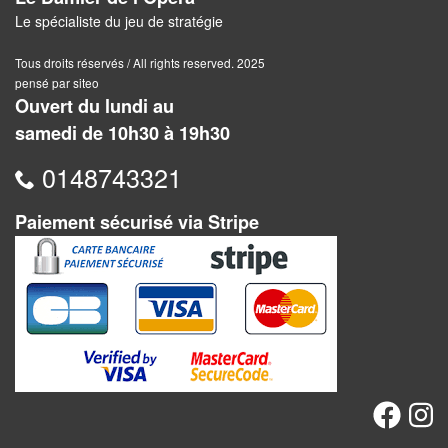
Dames
Le spécialiste du jeu de stratégie
Coffrets
Tous droits réservés / All rights reserved. 2025
jeux
pensé par siteo
–
Ouvert du lundi au
multijeux
samedi de 10h30 à 19h30
0148743321
Cartes
traditionnelles
Paiement sécurisé via Stripe
Jeu
de
Dés
Maquettes
Dames
Chinoises