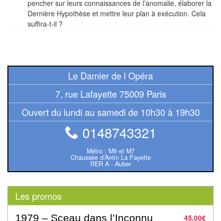
pencher sur leurs connaissances de l’anomalie, élaborer la
Pour
Dernière Hypothèse et mettre leur plan à exécution. Cela
2
suffira-t-il ?
Joueurs
Ambiance
Le Damier de l Opéra
Coopératif
7, rue Lafayette 75009 Paris
Gestion
Ouvert du lundi au samedi de 10h30 à 19h30
Escape
0148743321
Game
/
Métro : M9 et M7
Chaussée d’Antin La Fayette
Enquête
RER A - Auber
Jeux
Les promos
évolutifs
1979 – Sceau dans l’Inconnu
45,00
€