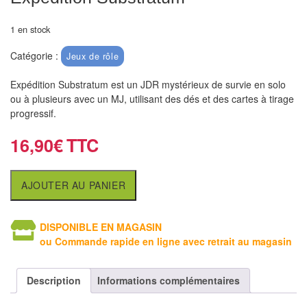
air
1 en stock
Pendules
Catégorie :
Jeux de rôle
Echiquier
pour
Expédition Substratum est un JDR mystérieux de survie en solo
ou à plusieurs avec un MJ, utilisant des dés et des cartes à tirage
aveugles
progressif.
Logiciels
16,90
€
d'échecs
Livres
AJOUTER AU PANIER
en
anglais
DISPONIBLE EN MAGASIN
ou Commande rapide en ligne avec retrait au magasin
Livres
en
Description
Informations complémentaires
français