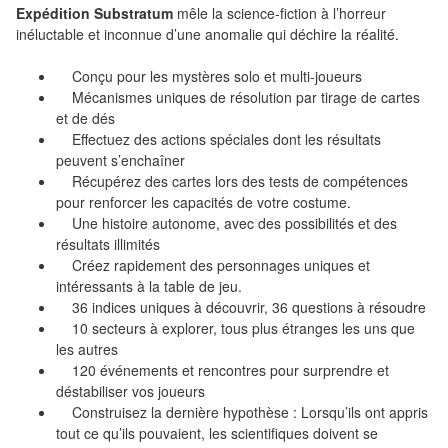
Pour
Expédition Substratum
mêle la science-fiction à l’horreur
les
inéluctable et inconnue d’une anomalie qui déchire la réalité.
enfants
Conçu pour les mystères solo et multi-joueurs
Mécanismes uniques de résolution par tirage de cartes
Pour
et de dés
la
Effectuez des actions spéciales dont les résultats
famille
peuvent s’enchaîner
Récupérez des cartes lors des tests de compétences
Pour
pour renforcer les capacités de votre costume.
Une histoire autonome, avec des possibilités et des
les
résultats illimités
initiés
Créez rapidement des personnages uniques et
intéressants à la table de jeu.
Pour
36 indices uniques à découvrir, 36 questions à résoudre
les
10 secteurs à explorer, tous plus étranges les uns que
les autres
experts
120 événements et rencontres pour surprendre et
déstabiliser vos joueurs
En
Construisez la dernière hypothèse : Lorsqu’ils ont appris
solitaire
tout ce qu’ils pouvaient, les scientifiques doivent se