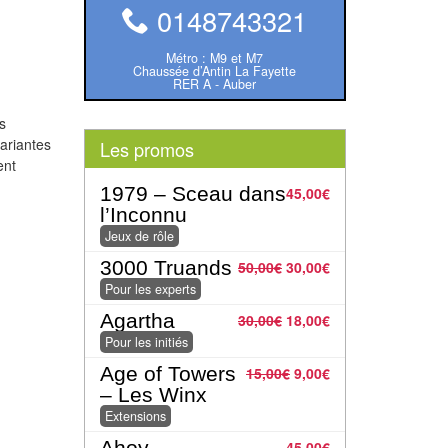
0148743321
Métro : M9 et M7
Chaussée d’Antin La Fayette
RER A - Auber
s
variantes
Les promos
ent
1979 – Sceau dans
45,00
€
l’Inconnu
Jeux de rôle
3000 Truands
50,00
€
30,00
€
Pour les experts
Agartha
30,00
€
18,00
€
Pour les initiés
Age of Towers
15,00
€
9,00
€
– Les Winx
Extensions
Ahoy
45,00
€