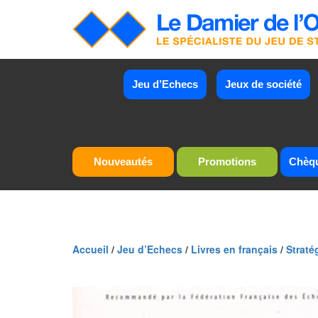
Jeu d’Echecs
Jeux de société
Nouveautés
Promotions
Chèq
Accueil
/
Jeu d’Echecs
/
Livres en français
/
Straté