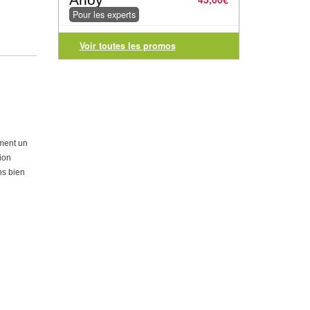
Pour les experts
Voir toutes les promos
ement un
tion
ns bien