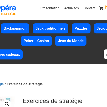
Présentation
Actualités
Contact
Backgammon
Jeux traditionnels
Puzzles
Jeux d
Poker – Casino
Jeux du Monde
ues cadeaux
gie
/ Exercices de stratégie
Exercices de stratégie