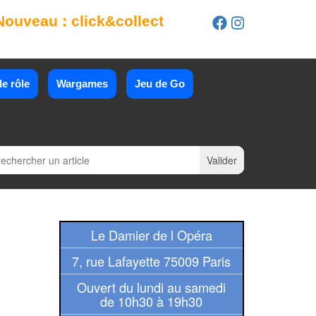
Nouveau : click&collect
e rôle
Wargames
Jeu de Go
Le Damier de l Opéra
7, rue Lafayette 75009 Paris
Ouvert du lundi au samedi
de 10h30 à 19h30