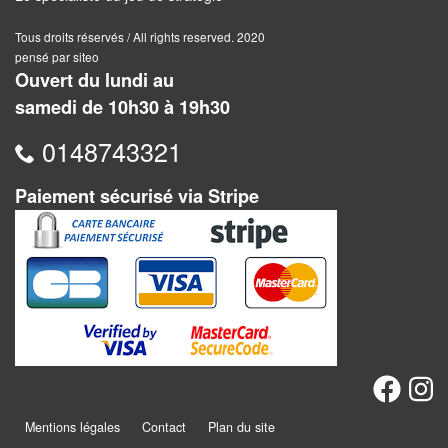
Dames
Tous droits réservés / All rights reserved. 2020
Coffrets
pensé par siteo
jeux
Ouvert du lundi au
–
samedi de 10h30 à 19h30
multijeux
0148743321
Cartes
Paiement sécurisé via Stripe
traditionnelles
Jeu
de
Dés
Maquettes
Dames
Chinoises
Mentions légales
Contact
Plan du site