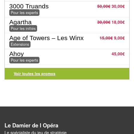
Jeux
3000 Truands
50,00
€
30,00
€
abstraits
Pour les experts
Extensions
Agartha
30,00
€
18,00
€
Pour les initiés
Casse-
Age of Towers – Les Winx
15,00
€
9,00
€
têtes
Extensions
Ahoy
45,00
€
Accessoires
Pour les experts
Backgammon
Voir toutes les promos
Jeux
traditionnels
Dominos
Jeu
Le Damier de l Opéra
de
Le spécialiste du jeu de stratégie