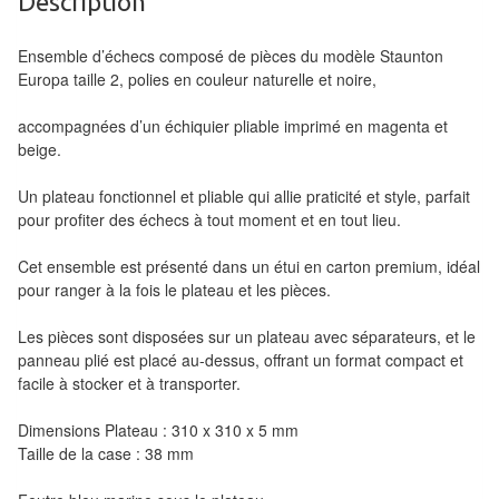
Description
Pour
les
Ensemble d’échecs composé de pièces du modèle Staunton
enfants
Europa taille 2, polies en couleur naturelle et noire,
Pour
accompagnées d’un échiquier pliable imprimé en magenta et
la
beige.
famille
Un plateau fonctionnel et pliable qui allie praticité et style, parfait
pour profiter des échecs à tout moment et en tout lieu.
Pour
les
Cet ensemble est présenté dans un étui en carton premium, idéal
initiés
pour ranger à la fois le plateau et les pièces.
Pour
Les pièces sont disposées sur un plateau avec séparateurs, et le
panneau plié est placé au-dessus, offrant un format compact et
les
facile à stocker et à transporter.
experts
Dimensions Plateau : 310 x 310 x 5 mm
En
Taille de la case : 38 mm
solitaire