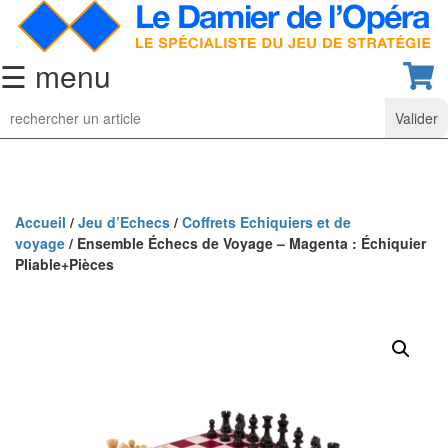
☰ menu
Jeu
d’Echecs
Ensembles
de
collection
Accueil
/
Jeu d’Echecs
/
Coffrets Echiquiers et de
voyage
/ Ensemble Échecs de Voyage – Magenta : Échiquier
Echiquiers
Pliable+Pièces
classiques
Pièces
d’échecs
classiques
Coffrets