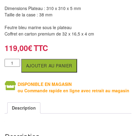
Tables
Dimensions Plateau : 310 x 310 x 5 mm
Taille de la case : 38 mm
Accessoires
Feutre bleu marine sous le plateau
Jeux
Coffret en carton premium de 32 x 16,5 x 4 cm
de
119,00
€
société
Jeux
AJOUTER AU PANIER
de
cartes
DISPONIBLE EN MAGASIN
à
ou Commande rapide en ligne avec retrait au magasin
Collectionner
(TCG)
Description
Les
Classiques