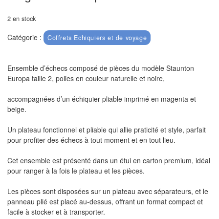
air
2 en stock
Pendules
Catégorie :
Coffrets Echiquiers et de voyage
Echiquier
pour
Ensemble d’échecs composé de pièces du modèle Staunton
aveugles
Europa taille 2, polies en couleur naturelle et noire,
Logiciels
accompagnées d’un échiquier pliable imprimé en magenta et
d'échecs
beige.
Livres
Un plateau fonctionnel et pliable qui allie praticité et style, parfait
pour profiter des échecs à tout moment et en tout lieu.
en
anglais
Cet ensemble est présenté dans un étui en carton premium, idéal
pour ranger à la fois le plateau et les pièces.
Livres
en
Les pièces sont disposées sur un plateau avec séparateurs, et le
panneau plié est placé au-dessus, offrant un format compact et
français
facile à stocker et à transporter.