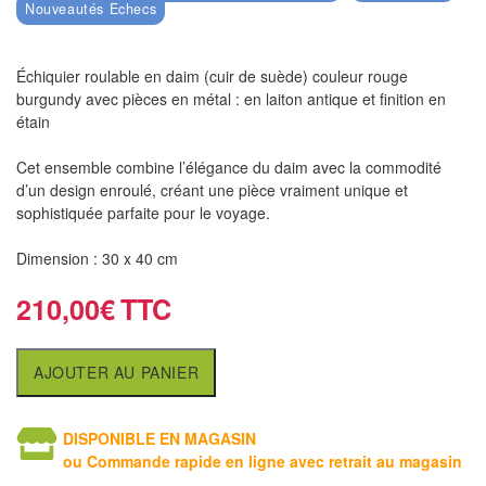
air
Nouveautés Echecs
Pendules
Échiquier roulable en daim (cuir de suède) couleur rouge
burgundy avec pièces en métal : en laiton antique et finition en
Echiquier
étain
pour
aveugles
Cet ensemble combine l’élégance du daim avec la commodité
d’un design enroulé, créant une pièce vraiment unique et
Logiciels
sophistiquée parfaite pour le voyage.
d'échecs
Dimension : 30 x 40 cm
Livres
210,00
€
en
anglais
AJOUTER AU PANIER
Livres
en
DISPONIBLE EN MAGASIN
français
ou Commande rapide en ligne avec retrait au magasin