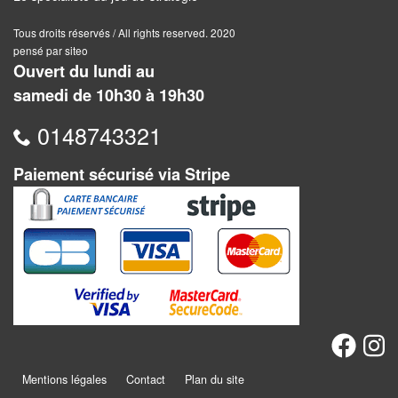
Jeux
abstraits
Tous droits réservés / All rights reserved. 2020
pensé par siteo
Extensions
Ouvert du lundi au
samedi de 10h30 à 19h30
Casse-
têtes
0148743321
Accessoires
Paiement sécurisé via Stripe
Backgammon
Jeux
traditionnels
Dominos
Jeu
de
Mentions légales
Contact
Plan du site