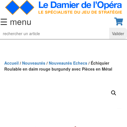
☰ menu
Jeu
d’Echecs
Ensembles
de
collection
Accueil
/
Nouveautés
/
Nouveautés Echecs
/ Échiquier
Roulable en daim rouge burgundy avec Pièces en Métal
Echiquiers
classiques
Pièces
d’échecs
classiques
Coffrets