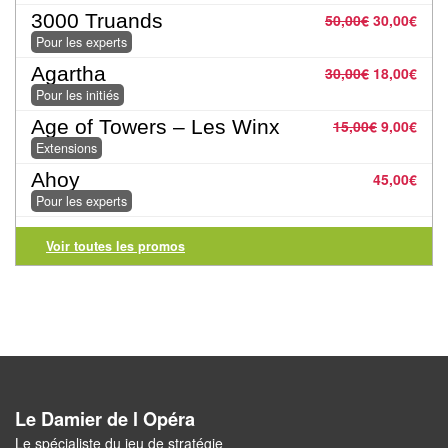
3000 Truands
Pour
50,00
€
30,00
€
Pour les experts
2
Agartha
30,00
€
18,00
€
Joueurs
Pour les initiés
Ambiance
Age of Towers – Les Winx
15,00
€
9,00
€
Extensions
Coopératif
Ahoy
45,00
€
Pour les experts
Gestion
Voir toutes les promos
Escape
Game
/
Enquête
Jeux
évolutifs
Le Damier de l Opéra
Le spécialiste du jeu de stratégie