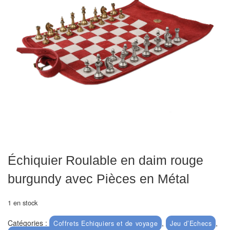
Echiquiers
et
de
voyage
Echiquiers
électroniques
Echiquiers
clubs
Pièces
Ecoles
Échiquier Roulable en daim rouge
&
burgundy avec Pièces en Métal
clubs
1 en stock
Echiquiers
muraux/Plein
Catégories :
,
,
Coffrets Echiquiers et de voyage
Jeu d’Echecs