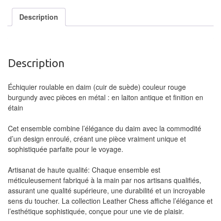
Tables
Description
Accessoires
Jeux
Description
de
société
Échiquier roulable en daim (cuir de suède) couleur rouge
burgundy avec pièces en métal : en laiton antique et finition en
Jeux
étain
de
cartes
Cet ensemble combine l’élégance du daim avec la commodité
d’un design enroulé, créant une pièce vraiment unique et
à
sophistiquée parfaite pour le voyage.
Collectionner
(TCG)
Artisanat de haute qualité: Chaque ensemble est
méticuleusement fabriqué à la main par nos artisans qualifiés,
Les
assurant une qualité supérieure, une durabilité et un incroyable
sens du toucher. La collection Leather Chess affiche l’élégance et
Classiques
l’esthétique sophistiquée, conçue pour une vie de plaisir.