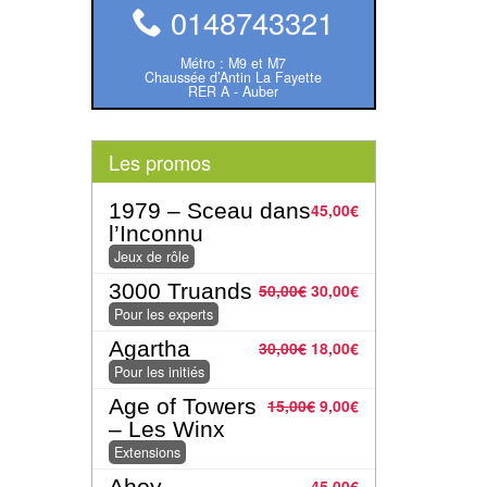
0148743321
Métro : M9 et M7
Chaussée d’Antin La Fayette
RER A - Auber
Les promos
1979 – Sceau dans
45,00
€
l’Inconnu
Jeux de rôle
3000 Truands
50,00
€
30,00
€
Pour les experts
Agartha
30,00
€
18,00
€
Pour les initiés
Age of Towers
15,00
€
9,00
€
– Les Winx
Extensions
Ahoy
45,00
€