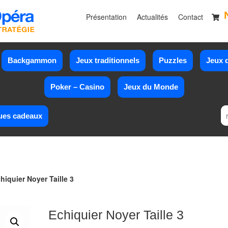
Présentation
Actualités
Contact
Backgammon
Jeux traditionnels
Puzzles
Jeux d
Poker – Casino
Jeux du Monde
ues cadeaux
hiquier Noyer Taille 3
Echiquier Noyer Taille 3