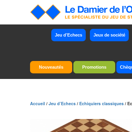
Jeu d’Echecs
Jeux de société
Nouveautés
Promotions
Chèq
Accueil
/
Jeu d’Echecs
/
Echiquiers classiques
/ Ec