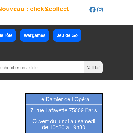
Nouveau : click&collect
e rôle
Wargames
Jeu de Go
Le Damier de l Opéra
7, rue Lafayette 75009 Paris
Ouvert du lundi au samedi
de 10h30 à 19h30