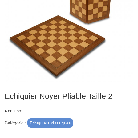
Echiquiers
et
de
voyage
Echiquiers
électroniques
Echiquiers
clubs
Pièces
Ecoles
Echiquier Noyer Pliable Taille 2
&
clubs
4 en stock
Catégorie :
Echiquiers classiques
Echiquiers
muraux/Plein