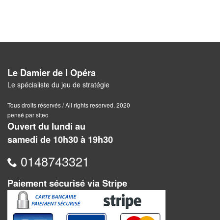
Pour
les
enfants
Pour
la
Le Damier de l Opéra
famille
Le spécialiste du jeu de stratégie
Pour
Tous droits réservés / All rights reserved. 2020
les
pensé par siteo
Ouvert du lundi au
initiés
samedi de 10h30 à 19h30
Pour
0148743321
les
experts
Paiement sécurisé via Stripe
En
solitaire