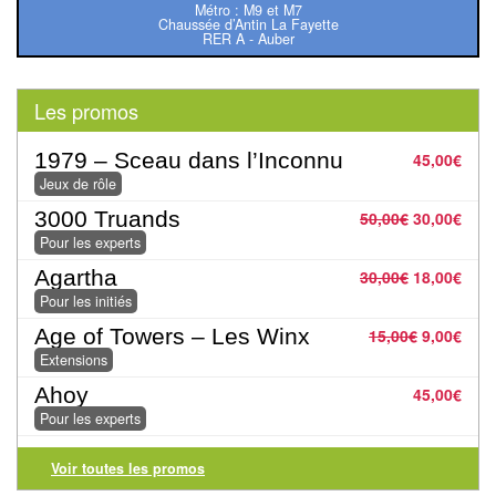
Métro : M9 et M7
Tables
Chaussée d’Antin La Fayette
RER A - Auber
Accessoires
Les promos
Jeux
de
1979 – Sceau dans l’Inconnu
45,00
€
société
Jeux de rôle
3000 Truands
50,00
€
30,00
€
Jeux
Pour les experts
de
Agartha
30,00
€
18,00
€
cartes
Pour les initiés
à
Age of Towers – Les Winx
15,00
€
9,00
€
Collectionner
Extensions
(TCG)
Ahoy
45,00
€
Pour les experts
Les
Classiques
Voir toutes les promos