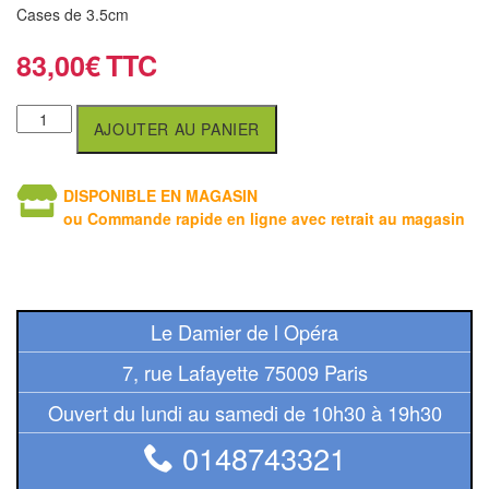
air
Cases de 3.5cm
83,00
€
Pendules
Echiquier
AJOUTER AU PANIER
pour
aveugles
DISPONIBLE EN MAGASIN
Logiciels
ou Commande rapide en ligne avec retrait au magasin
d'échecs
Livres
en
Le Damier de l Opéra
anglais
7, rue Lafayette 75009 Paris
Livres
Ouvert du lundi au samedi de 10h30 à 19h30
en
0148743321
français