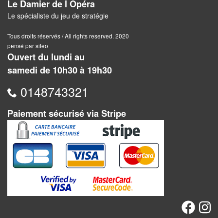
Le Damier de l Opéra
Pour
Le spécialiste du jeu de stratégie
les
enfants
Tous droits réservés / All rights reserved. 2020
pensé par siteo
Pour
Ouvert du lundi au
la
samedi de 10h30 à 19h30
famille
0148743321
Pour
les
Paiement sécurisé via Stripe
initiés
Pour
les
experts
En
solitaire