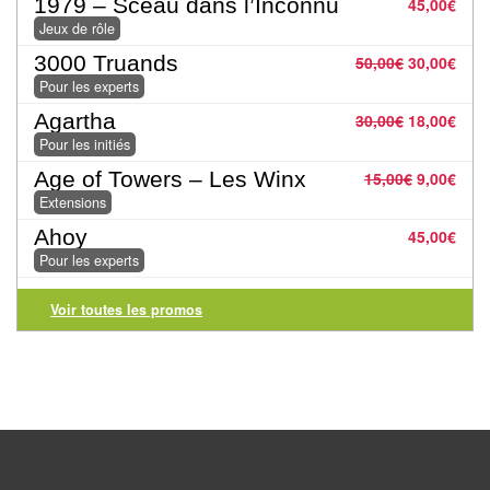
1979 – Sceau dans l’Inconnu
45,00
€
Tables
Jeux de rôle
3000 Truands
50,00
€
30,00
€
Accessoires
Pour les experts
Jeux
Agartha
30,00
€
18,00
€
de
Pour les initiés
société
Age of Towers – Les Winx
15,00
€
9,00
€
Extensions
Jeux
Ahoy
45,00
€
de
Pour les experts
cartes
Voir toutes les promos
à
Collectionner
(TCG)
Les
Classiques