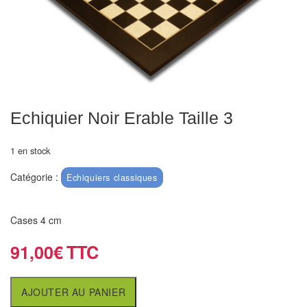
Echiquiers
et
de
voyage
Echiquiers
électroniques
Echiquier Noir Erable Taille 3
Echiquiers
1 en stock
clubs
Catégorie :
Echiquiers classiques
Pièces
Ecoles
Cases 4 cm
&
clubs
91,00
€
Echiquiers
AJOUTER AU PANIER
muraux/Plein