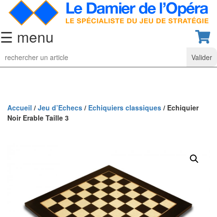
☰ menu
Jeu
d’Echecs
Ensembles
de
collection
Accueil
/
Jeu d’Echecs
/
Echiquiers classiques
/ Echiquier
Noir Erable Taille 3
Echiquiers
classiques
Pièces
d’échecs
classiques
Coffrets