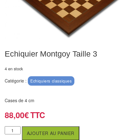
Echiquiers
et
de
voyage
Echiquiers
électroniques
Echiquier Montgoy Taille 3
Echiquiers
4 en stock
clubs
Catégorie :
Echiquiers classiques
Pièces
Ecoles
Cases de 4 cm
&
clubs
88,00
€
Echiquiers
AJOUTER AU PANIER
muraux/Plein