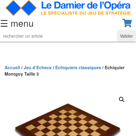
☰ menu
Jeu
d’Echecs
Ensembles
de
collection
Accueil
/
Jeu d’Echecs
/
Echiquiers classiques
/ Echiquier
Montgoy Taille 3
Echiquiers
classiques
Pièces
d’échecs
classiques
Coffrets