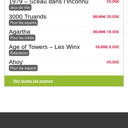
1979 – Sceau dans l’Inconnu
45,00
€
Tables
Jeux de rôle
3000 Truands
50,00
€
30,00
€
Accessoires
Pour les experts
Jeux
Agartha
30,00
€
18,00
€
de
Pour les initiés
société
Age of Towers – Les Winx
15,00
€
9,00
€
Extensions
Jeux
Ahoy
45,00
€
de
Pour les experts
cartes
Voir toutes les promos
à
Collectionner
(TCG)
Les
Classiques