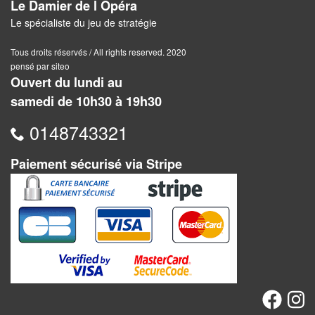
Le Damier de l Opéra
Pour
Le spécialiste du jeu de stratégie
les
enfants
Tous droits réservés / All rights reserved. 2020
pensé par siteo
Pour
Ouvert du lundi au
la
samedi de 10h30 à 19h30
famille
0148743321
Pour
les
Paiement sécurisé via Stripe
initiés
Pour
les
experts
En
solitaire