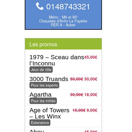
0148743321
Métro : M9 et M7
Chaussée d’Antin La Fayette
RER A - Auber
Les promos
1979 – Sceau dans
45,00
€
l’Inconnu
Jeux de rôle
3000 Truands
50,00
€
30,00
€
Pour les experts
Agartha
30,00
€
18,00
€
Pour les initiés
Age of Towers
15,00
€
9,00
€
– Les Winx
Extensions
Ahoy
45,00
€