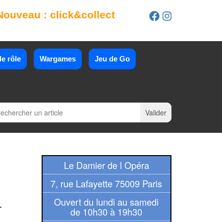
Nouveau : click&collect
e rôle
Wargames
Jeu de Go
Le Damier de l Opéra
7, rue Lafayette 75009 Paris
Ouvert du lundi au samedi
r
de 10h30 à 19h30