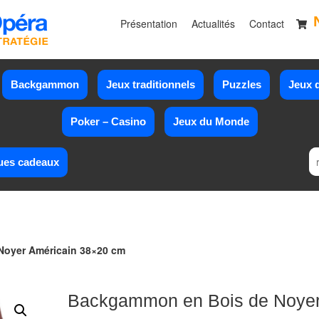
Présentation
Actualités
Contact
Backgammon
Jeux traditionnels
Puzzles
Jeux d
Poker – Casino
Jeux du Monde
ues cadeaux
Noyer Américain 38×20 cm
Backgammon en Bois de Noye