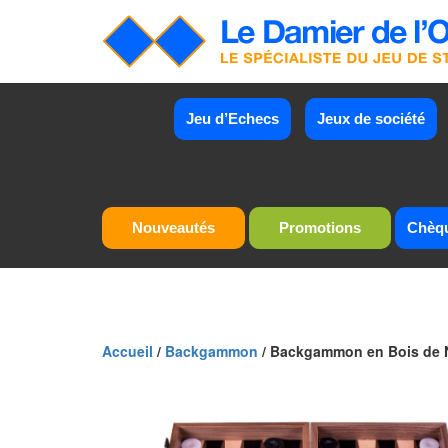
Jeu d’Echecs
Jeux de société
Nouveautés
Promotions
Chèq
Accueil
/
Backgammon
/ Backgammon en Bois de 