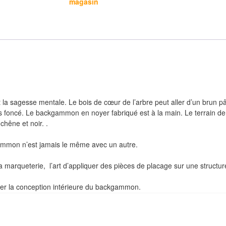
magasin
t la sagesse mentale.
Le bois de cœur de l’arbre peut aller d’un brun pâ
s foncé.
Le backgammon en noyer fabriqué est à la main.
Le terrain de
chêne et noir.
.
ammon n’est jamais le même avec un autre.
la marqueterie, l’art d’appliquer des pièces de placage sur une structu
réer la conception intérieure du backgammon.