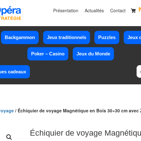
Présentation
Actualités
Contact
Backgammon
Jeux traditionnels
Puzzles
Jeux d
Poker – Casino
Jeux du Monde
ues cadeaux
 voyage
/ Échiquier de voyage Magnétique en Bois 30×30 cm avec 
Échiquier de voyage Magnétiq