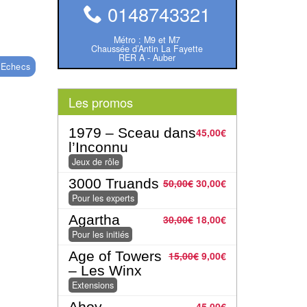
0148743321
Métro : M9 et M7
Chaussée d’Antin La Fayette
RER A - Auber
’Echecs
Les promos
1979 – Sceau dans
45,00
€
l’Inconnu
Jeux de rôle
3000 Truands
50,00
€
30,00
€
Pour les experts
Agartha
30,00
€
18,00
€
Pour les initiés
Age of Towers
15,00
€
9,00
€
– Les Winx
Extensions
Ahoy
45,00
€