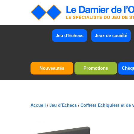
Jeu d’Echecs
Jeux de société
Nouveautés
Promotions
Chèq
Accueil
/
Jeu d’Echecs
/
Coffrets Echiquiers et de