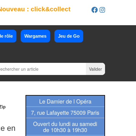
Nouveau : click&collect
e rôle
Wargames
Jeu de Go
Le Damier de l Opéra
Zip
7, rue Lafayette 75009 Paris
Ouvert du lundi au samedi
ue en
de 10h30 à 19h30