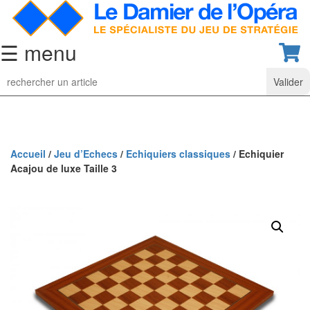
☰ menu
Jeu
d’Echecs
Ensembles
de
collection
Accueil
/
Jeu d’Echecs
/
Echiquiers classiques
/ Echiquier
Acajou de luxe Taille 3
Echiquiers
classiques
Pièces
d’échecs
classiques
Coffrets