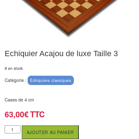
Echiquiers
et
de
voyage
Echiquiers
électroniques
Echiquier Acajou de luxe Taille 3
Echiquiers
8 en stock
clubs
Catégorie :
Echiquiers classiques
Pièces
Ecoles
Cases de 4 cm
&
clubs
63,00
€
Echiquiers
AJOUTER AU PANIER
muraux/Plein