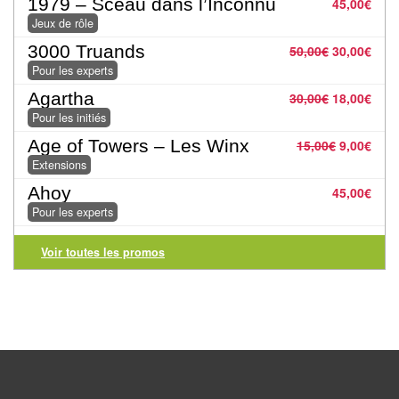
1979 – Sceau dans l’Inconnu
45,00
€
Tables
Jeux de rôle
3000 Truands
50,00
€
30,00
€
Accessoires
Pour les experts
Jeux
Agartha
30,00
€
18,00
€
de
Pour les initiés
société
Age of Towers – Les Winx
15,00
€
9,00
€
Extensions
Jeux
Ahoy
45,00
€
de
Pour les experts
cartes
Voir toutes les promos
à
Collectionner
(TCG)
Les
Classiques