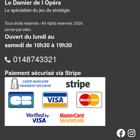
Le Damier de l Opéra
Pour
Le spécialiste du jeu de stratégie
les
enfants
Tous droits réservés / All rights reserved. 2020
pensé par siteo
Pour
Ouvert du lundi au
la
samedi de 10h30 à 19h30
famille
0148743321
Pour
les
Paiement sécurisé via Stripe
initiés
Pour
les
experts
En
solitaire