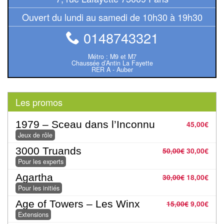
Pour
Ouvert du lundi au samedi de 10h30 à 19h30
les
enfants
0148743321
Pour
Métro : M9 et M7
Chaussée d’Antin La Fayette
la
RER A - Auber
famille
Les promos
Pour
les
1979 – Sceau dans l’Inconnu
45,00
€
initiés
Jeux de rôle
Pour
3000 Truands
50,00
€
30,00
€
Pour les experts
les
Agartha
experts
30,00
€
18,00
€
Pour les initiés
En
Age of Towers – Les Winx
15,00
€
9,00
€
solitaire
Extensions