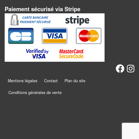
Jeux
abstraits
Paiement sécurisé via Stripe
Extensions
Casse-
têtes
Accessoires
Backgammon
Mentions légales
Contact
Plan du site
Jeux
Conditions générales de vente
traditionnels
Dominos
Jeu
de