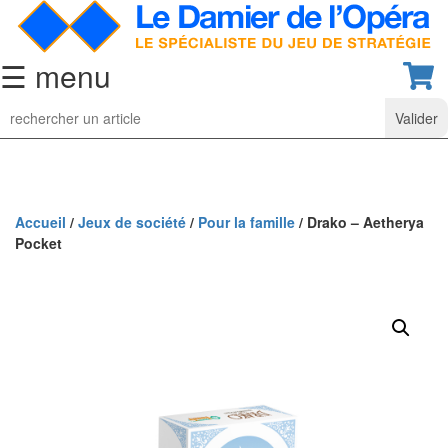
☰ menu
Jeu
d’Echecs
Ensembles
de
collection
Accueil
/
Jeux de société
/
Pour la famille
/ Drako – Aetherya
Pocket
Echiquiers
classiques
Pièces
d’échecs
classiques
Coffrets