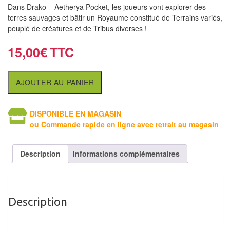
air
Dans Drako – Aetherya Pocket, les joueurs vont explorer des
terres sauvages et bâtir un Royaume constitué de Terrains variés,
Pendules
peuplé de créatures et de Tribus diverses !
15,00
€
Echiquier
pour
aveugles
AJOUTER AU PANIER
Logiciels
DISPONIBLE EN MAGASIN
d'échecs
ou Commande rapide en ligne avec retrait au magasin
Livres
en
Description
Informations complémentaires
anglais
Livres
en
Description
français