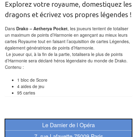
Explorez votre royaume, domestiquez les
Tables
dragons et écrivez vos propres légendes !
Accessoires
Dans
Drako – Aetherya Pocket
, les joueurs tentent de totaliser
Jeux
un maximum de points d’Harmonie en agençant au mieux leurs
de
cartes Royaume tout en faisant l’acquisition de cartes Légendes,
également génératrices de points d’Harmonie.
société
Le joueur qui, à la fin de la partie, totalisera le plus de points
d’Harmonie sera déclaré héros légendaire du monde de Drako.
Jeux
Contenu :
de
cartes
1 bloc de Score
4 aides de jeu
à
95 cartes
Collectionner
(TCG)
Les
Le Damier de l Opéra
Classiques
7, rue Lafayette 75009 Paris