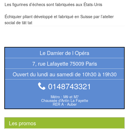
Les figurines d’échecs sont fabriquées aux États-Unis
Pour
2
Échiquier pliant développé et fabriqué en Suisse par l’atelier
Joueurs
social de tät tat
Ambiance
Coopératif
Le Damier de l Opéra
Gestion
7, rue Lafayette 75009 Paris
Escape
Ouvert du lundi au samedi de 10h30 à 19h30
Game
0148743321
/
Enquête
Métro : M9 et M7
Chaussée d’Antin La Fayette
RER A - Auber
Jeux
évolutifs
Les promos