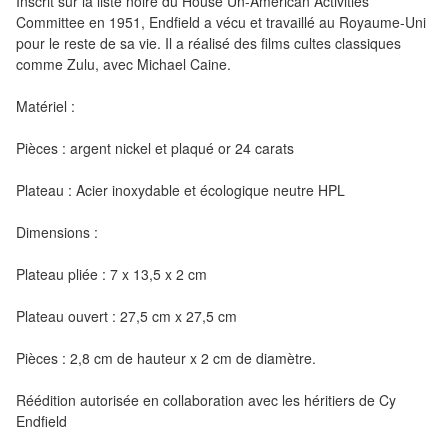
Inscrit sur la liste noire du House Un-American Activities
Pour
Committee en 1951, Endfield a vécu et travaillé au Royaume-Uni
les
pour le reste de sa vie. Il a réalisé des films cultes classiques
enfants
comme Zulu, avec Michael Caine.
Pour
Matériel :
la
Pièces : argent nickel et plaqué or 24 carats
famille
Plateau : Acier inoxydable et écologique neutre HPL
Pour
les
Dimensions :
initiés
Plateau pliée : 7 x 13,5 x 2 cm
Pour
Plateau ouvert : 27,5 cm x 27,5 cm
les
experts
Pièces : 2,8 cm de hauteur x 2 cm de diamètre.
En
Réédition autorisée en collaboration avec les héritiers de Cy
Endfield
solitaire