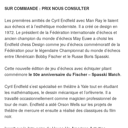
Tables
SUR COMMANDE : PRIX NOUS CONSULTER
Accessoires
Les premières amitiés de Cyril Endfield avec Man Ray le liaient
aux échecs et à l’esthétique moderniste. Il a créé ce design en
Jeux
1972. Le président de la Fédération internationale d’échecs et
de
ancien champion du monde d’échecs May Euwe a choisi les
Endfield chess
Design comme jeu d’échecs commémoratif de la
société
Fédération pour le légendaire Championnat du monde d’échecs
entre l’Américain Bobby Fischer et le Russe Boris Spasski.
Jeux
de
Cette nouvelle édition de jeu d’échecs avec échiquier pliant
cartes
commémore
le 50e anniversaire du Fischer – Spasski Match
.
à
Cyril Endfield s’est spécialisé en théâtre à Yale tout en étudiant
Collectionner
les mathématiques, le dessin mécanique et l’orfèvrerie. Il a
(TCG)
travaillé occasionnellement comme magicien professionnel de
tour de main. Endfield a aidé Orson Wells sur les projets de
Les
théâtre de mercure
et ensuite a réalisé des classiques du film
noir.
Classiques