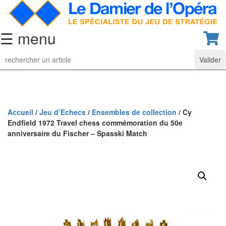
☰ menu
Jeu
d’Echecs
Ensembles
de
collection
Accueil
/
Jeu d’Echecs
/
Ensembles de collection
/ Cy
Endfield 1972 Travel chess commémoration du 50e
Echiquiers
anniversaire du Fischer – Spasski Match
classiques
Pièces
d’échecs
classiques
Coffrets