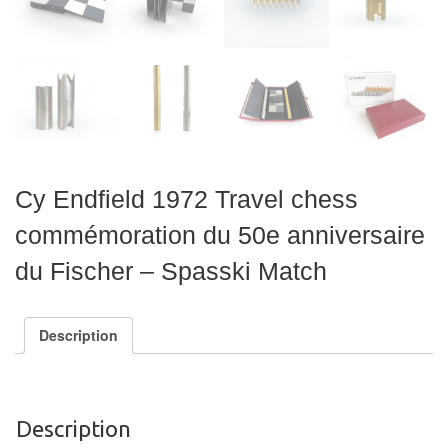
air
Pendules
Echiquier
pour
aveugles
Logiciels
Cy Endfield 1972 Travel chess
d'échecs
commémoration du 50e anniversaire
Livres
du Fischer – Spasski Match
en
anglais
Description
Livres
en
français
Description