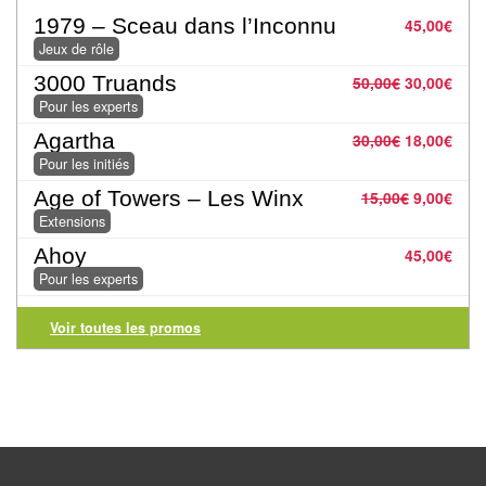
Jeux
1979 – Sceau dans l’Inconnu
45,00
€
abstraits
Jeux de rôle
Extensions
3000 Truands
50,00
€
30,00
€
Pour les experts
Casse-
Agartha
30,00
€
18,00
€
têtes
Pour les initiés
Age of Towers – Les Winx
15,00
€
9,00
€
Accessoires
Extensions
Backgammon
Ahoy
45,00
€
Pour les experts
Jeux
Voir toutes les promos
traditionnels
Dominos
Jeu
de