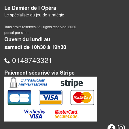
Dames
Le Damier de l Opéra
Coffrets
Le spécialiste du jeu de stratégie
jeux
Tous droits réservés / All rights reserved. 2020
–
pensé par siteo
multijeux
Ouvert du lundi au
samedi de 10h30 à 19h30
Cartes
traditionnelles
0148743321
Jeu
Paiement sécurisé via Stripe
de
Dés
Maquettes
Dames
Chinoises