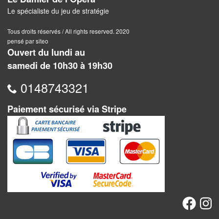
Jeux
Le spécialiste du jeu de stratégie
abstraits
Tous droits réservés / All rights reserved. 2020
Extensions
pensé par siteo
Ouvert du lundi au
Casse-
samedi de 10h30 à 19h30
têtes
0148743321
Accessoires
Paiement sécurisé via Stripe
Backgammon
Jeux
traditionnels
Dominos
Jeu
de