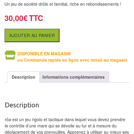
air
Un jeu de société drôle et familial, riche en rebondissements !
30,00
€
Pendules
Echiquier
AJOUTER AU PANIER
pour
aveugles
DISPONIBLE EN MAGASIN
Logiciels
ou Commande rapide en ligne avec retrait au magasin
d'échecs
Description
Informations complémentaires
Livres
en
anglais
Description
Livres
en
rôa est un jeu rigolo et tactique dans lequel vous devez prendre
français
le contrôle d’une mare qui se dévoile au fur et à mesure du
déplacement de vos grenouilles. Apprenez à utiliser au mieux ses