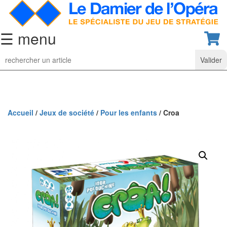
☰ menu
Jeu
d’Echecs
Ensembles
de
collection
Accueil
/
Jeux de société
/
Pour les enfants
/ Croa
Echiquiers
classiques
Pièces
d’échecs
classiques
Coffrets