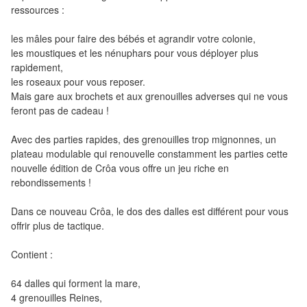
Tables
ressources :
les mâles pour faire des bébés et agrandir votre colonie,
Accessoires
les moustiques et les nénuphars pour vous déployer plus
rapidement,
Jeux
les roseaux pour vous reposer.
de
Mais gare aux brochets et aux grenouilles adverses qui ne vous
société
feront pas de cadeau !
Jeux
Avec des parties rapides, des grenouilles trop mignonnes, un
plateau modulable qui renouvelle constamment les parties cette
de
nouvelle édition de Crôa vous offre un jeu riche en
cartes
rebondissements !
à
Dans ce nouveau Crôa, le dos des dalles est différent pour vous
Collectionner
offrir plus de tactique.
(TCG)
Contient :
Les
Classiques
64 dalles qui forment la mare,
4 grenouilles Reines,