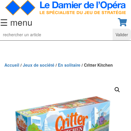
☰ menu
Jeu
d’Echecs
Ensembles
de
collection
Accueil
/
Jeux de société
/
En solitaire
/ Critter Kitchen
Echiquiers
classiques
Pièces
d’échecs
classiques
Coffrets