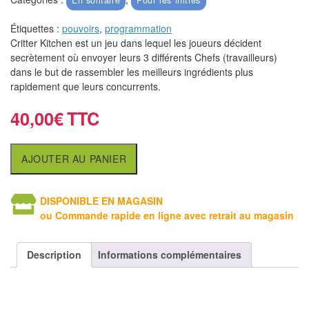
air
Étiquettes :
pouvoirs
,
programmation
Pendules
Critter Kitchen est un jeu dans lequel les joueurs décident
secrètement où envoyer leurs 3 différents Chefs (travailleurs)
Echiquier
dans le but de rassembler les meilleurs ingrédients plus
pour
rapidement que leurs concurrents.
aveugles
40,00
€
Logiciels
d'échecs
AJOUTER AU PANIER
Livres
DISPONIBLE EN MAGASIN
en
ou Commande rapide en ligne avec retrait au magasin
anglais
Livres
Description
Informations complémentaires
en
français