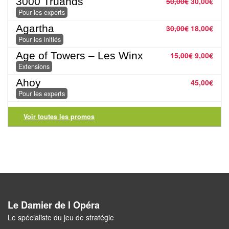
3000 Truands
50,00
€
30,00
€
Pour
Pour les experts
2
Agartha
30,00
€
18,00
€
Joueurs
Pour les initiés
Age of Towers – Les Winx
15,00
€
9,00
€
Ambiance
Extensions
Ahoy
45,00
€
Coopératif
Pour les experts
Gestion
Voir toutes les promos
Escape
Game
/
Enquête
Jeux
Le Damier de l Opéra
évolutifs
Le spécialiste du jeu de stratégie