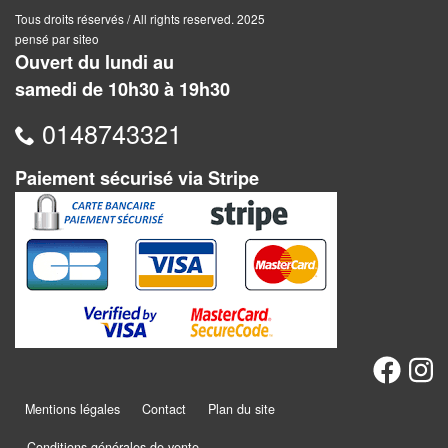
Jeux
Tous droits réservés / All rights reserved. 2025
abstraits
pensé par siteo
Ouvert du lundi au
Extensions
samedi de 10h30 à 19h30
Casse-
0148743321
têtes
Paiement sécurisé via Stripe
Accessoires
Backgammon
Jeux
traditionnels
Dominos
Jeu
Mentions légales
Contact
Plan du site
de
Conditions générales de vente