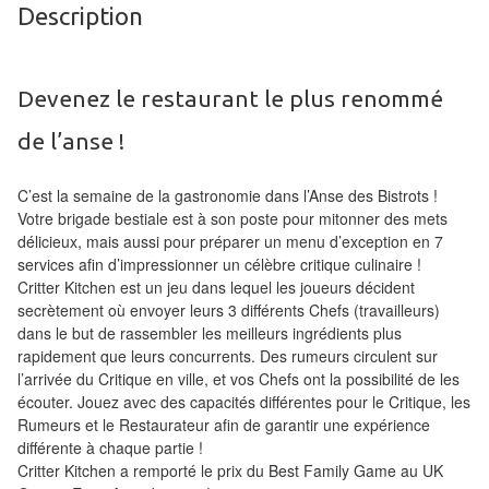
Description
Tables
Accessoires
Devenez le restaurant le plus renommé
Jeux
de l’anse !
de
société
C’est la semaine de la gastronomie dans l’Anse des Bistrots !
Votre brigade bestiale est à son poste pour mitonner des mets
Jeux
délicieux, mais aussi pour préparer un menu d’exception en 7
de
services afin d’impressionner un célèbre critique culinaire !
cartes
Critter Kitchen est un jeu dans lequel les joueurs décident
secrètement où envoyer leurs 3 différents Chefs (travailleurs)
à
dans le but de rassembler les meilleurs ingrédients plus
Collectionner
rapidement que leurs concurrents. Des rumeurs circulent sur
(TCG)
l’arrivée du Critique en ville, et vos Chefs ont la possibilité de les
écouter. Jouez avec des capacités différentes pour le Critique, les
Les
Rumeurs et le Restaurateur afin de garantir une expérience
Classiques
différente à chaque partie !
Critter Kitchen a remporté le prix du Best Family Game au UK