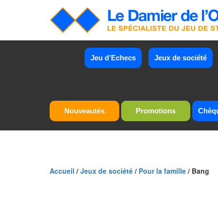
Jeu d’Echecs
Jeux de société
Nouveautés
Promotions
Chèq
Accueil
/
Jeux de société
/
Pour la famille
/ Bang