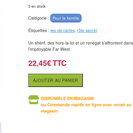
3 en stock
Catégorie :
Pour la famille
Étiquettes :
jeu de cartes
,
rôle secret
Un shérif, des hors-la-loi et un renégat s’affrontent dans
l’impitoyable Far West.
22,45
€
AJOUTER AU PANIER
DISPONIBLE EN MAGASIN
ou Commande rapide en ligne avec retrait au
magasin