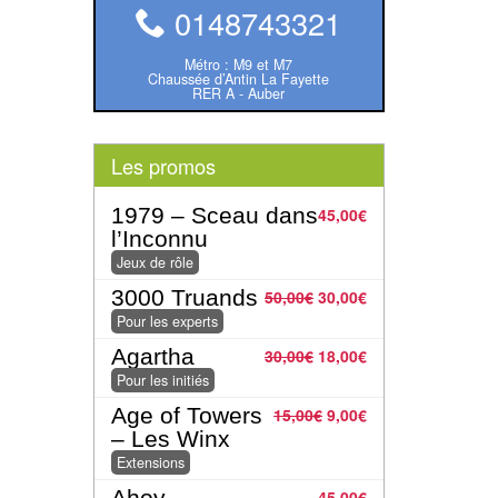
0148743321
Métro : M9 et M7
Chaussée d’Antin La Fayette
RER A - Auber
Les promos
1979 – Sceau dans
45,00
€
l’Inconnu
Jeux de rôle
3000 Truands
50,00
€
30,00
€
Pour les experts
Agartha
30,00
€
18,00
€
Pour les initiés
Age of Towers
15,00
€
9,00
€
– Les Winx
Extensions
Ahoy
45,00
€