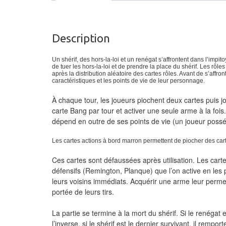
Description
Un shérif, des hors-la-loi et un renégat s’affrontent dans l’impito
de tuer les hors-la-loi et de prendre la place du shérif. Les rôle
après la distribution aléatoire des cartes rôles. Avant de s’aff
caractéristiques et les points de vie de leur personnage.
À chaque tour, les joueurs piochent deux cartes puis jo
carte Bang par tour et activer une seule arme à la foi
dépend en outre de ses points de vie (un joueur possé
Les cartes actions à bord marron permettent de piocher des cart
Ces cartes sont défaussées après utilisation. Les cart
défensifs (Remington, Planque) que l’on active en les 
leurs voisins immédiats. Acquérir une arme leur perme
portée de leurs tirs.
La partie se termine à la mort du shérif. Si le renégat e
l’inverse, si le shérif est le dernier survivant, il remporte