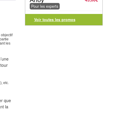
Pour les experts
Voir toutes les promos
 objectif
partie
ant les
u’une
 tour
), etc.
er que
nt la