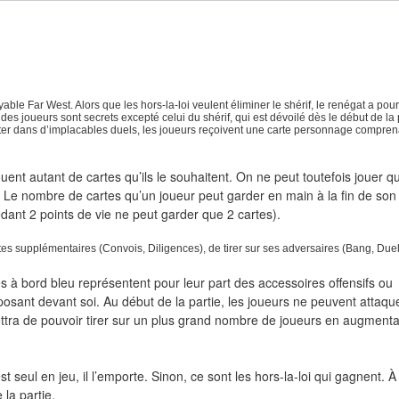
yable Far West. Alors que les hors-la-loi veulent éliminer le shérif, le renégat a pour
s des joueurs sont secrets excepté celui du shérif, qui est dévoilé dès le début de la 
ronter dans d’implacables duels, les joueurs reçoivent une carte personnage compren
uent autant de cartes qu’ils le souhaitent. On ne peut toutefois jouer q
s. Le nombre de cartes qu’un joueur peut garder en main à la fin de son
dant 2 points de vie ne peut garder que 2 cartes).
es supplémentaires (Convois, Diligences), de tirer sur ses adversaires (Bang, Duel
es à bord bleu représentent pour leur part des accessoires offensifs ou
posant devant soi. Au début de la partie, les joueurs ne peuvent attaqu
ttra de pouvoir tirer sur un plus grand nombre de joueurs en augmenta
st seul en jeu, il l’emporte. Sinon, ce sont les hors-la-loi qui gagnent. À
 la partie.