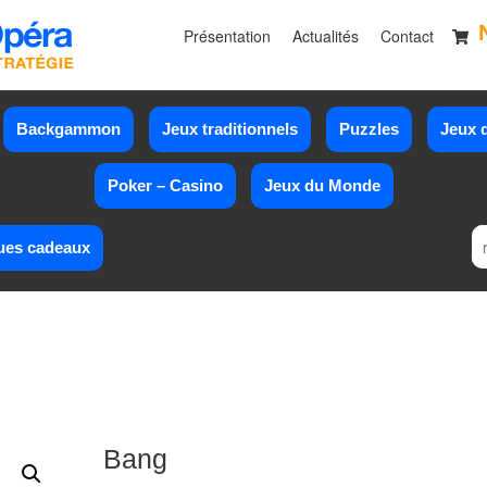
Présentation
Actualités
Contact
Backgammon
Jeux traditionnels
Puzzles
Jeux d
Poker – Casino
Jeux du Monde
ues cadeaux
Bang