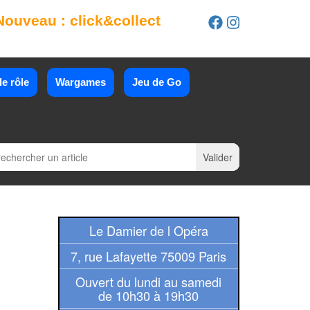
Nouveau : click&collect
e rôle
Wargames
Jeu de Go
Le Damier de l Opéra
7, rue Lafayette 75009 Paris
Ouvert du lundi au samedi
de 10h30 à 19h30