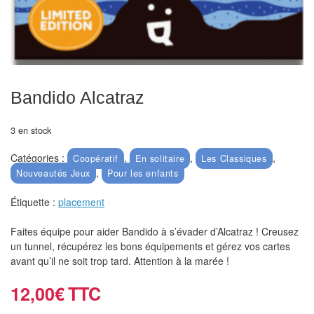
air
Pendules
Echiquier
pour
Bandido Alcatraz
aveugles
3 en stock
Logiciels
d'échecs
Catégories :
,
,
,
Coopératif
En solitaire
Les Classiques
,
Nouveautés Jeux
Pour les enfants
Livres
Étiquette :
placement
en
anglais
Faites équipe pour aider Bandido à s’évader d’Alcatraz ! Creusez
un tunnel, récupérez les bons équipements et gérez vos cartes
Livres
avant qu’il ne soit trop tard. Attention à la marée !
en
12,00
€
français