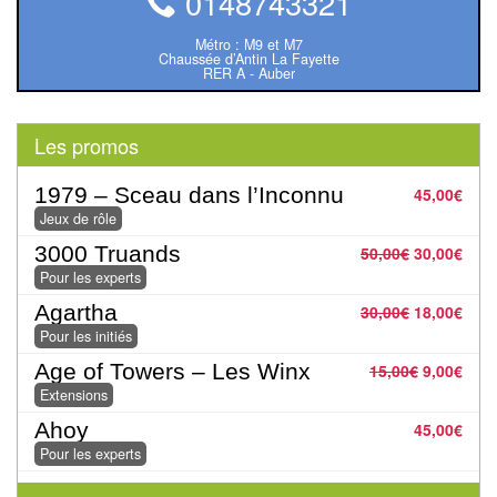
0148743321
Pour
Métro : M9 et M7
2
Chaussée d’Antin La Fayette
RER A - Auber
Joueurs
Ambiance
Les promos
Coopératif
1979 – Sceau dans l’Inconnu
45,00
€
Jeux de rôle
Gestion
3000 Truands
50,00
€
30,00
€
Escape
Pour les experts
Game
Agartha
30,00
€
18,00
€
Pour les initiés
/
Enquête
Age of Towers – Les Winx
15,00
€
9,00
€
Extensions
Jeux
Ahoy
45,00
€
évolutifs
Pour les experts