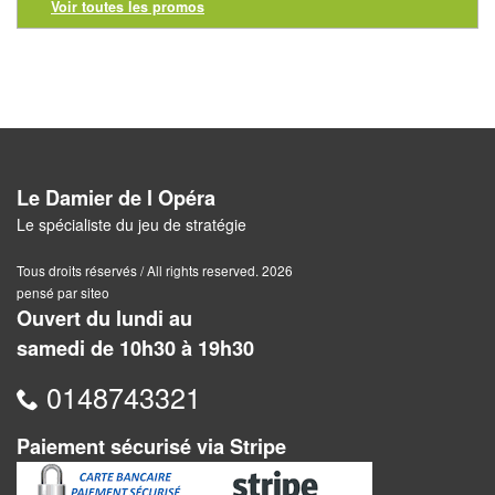
Jeux
Voir toutes les promos
abstraits
Extensions
Casse-
têtes
Le Damier de l Opéra
Accessoires
Le spécialiste du jeu de stratégie
Backgammon
Tous droits réservés / All rights reserved. 2026
pensé par siteo
Jeux
Ouvert du lundi au
traditionnels
samedi de 10h30 à 19h30
Dominos
0148743321
Jeu
Paiement sécurisé via Stripe
de