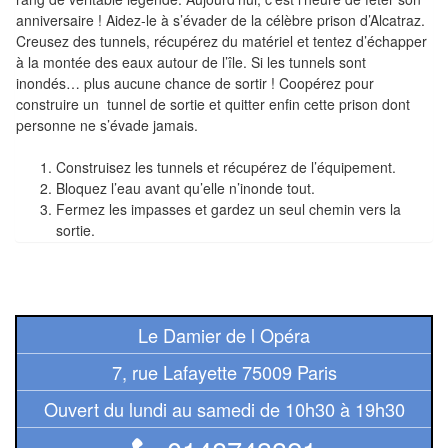
Pour
anniversaire ! Aidez-le à s’évader de la célèbre prison d’Alcatraz.
les
Creusez des tunnels, récupérez du matériel et tentez d’échapper
enfants
à la montée des eaux autour de l’île. Si les tunnels sont
inondés… plus aucune chance de sortir ! Coopérez pour
Pour
construire un tunnel de sortie et quitter enfin cette prison dont
personne ne s’évade jamais.
la
famille
Construisez les tunnels et récupérez de l’équipement.
Bloquez l’eau avant qu’elle n’inonde tout.
Pour
Fermez les impasses et gardez un seul chemin vers la
les
sortie.
initiés
Pour
les
Le Damier de l Opéra
experts
7, rue Lafayette 75009 Paris
En
Ouvert du lundi au samedi de 10h30 à 19h30
solitaire