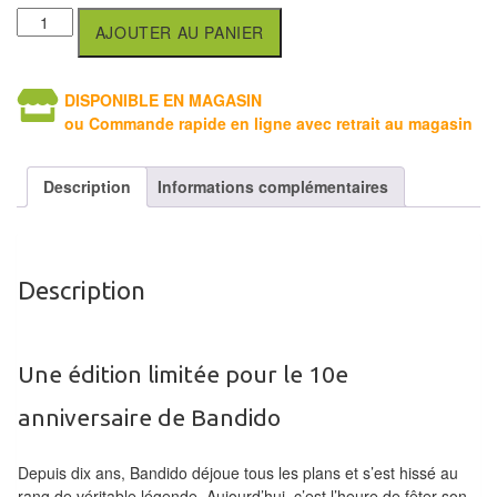
Tables
AJOUTER AU PANIER
Accessoires
DISPONIBLE EN MAGASIN
Jeux
ou Commande rapide en ligne avec retrait au magasin
de
société
Description
Informations complémentaires
Jeux
de
cartes
Description
à
Collectionner
Une édition limitée pour le 10e
(TCG)
anniversaire de Bandido
Les
Classiques
Depuis dix ans, Bandido déjoue tous les plans et s’est hissé au
rang de véritable légende. Aujourd’hui, c’est l’heure de fêter son