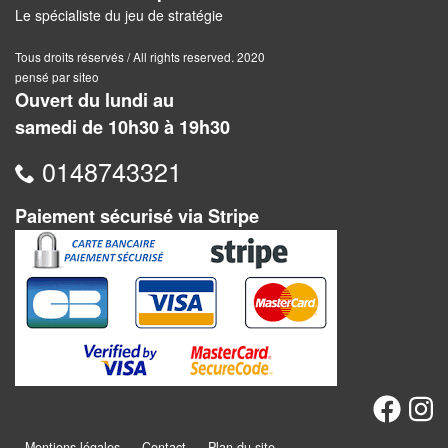
Jeux
Le spécialiste du jeu de stratégie
abstraits
Tous droits réservés / All rights reserved. 2020
Extensions
pensé par siteo
Ouvert du lundi au
Casse-
samedi de 10h30 à 19h30
têtes
0148743321
Accessoires
Paiement sécurisé via Stripe
Backgammon
Jeux
traditionnels
Dominos
Jeu
de
Mentions légales
Contact
Plan du site