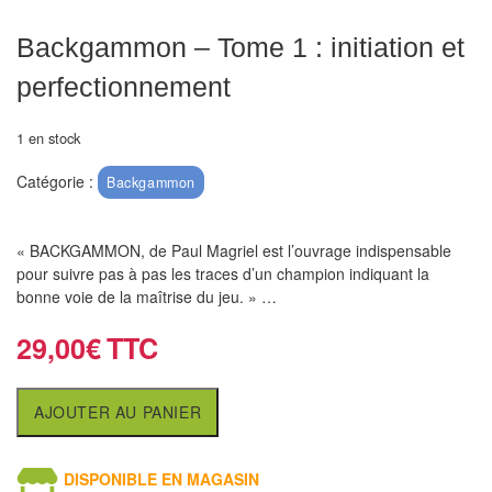
air
Backgammon – Tome 1 : initiation et
Pendules
perfectionnement
Echiquier
pour
1 en stock
aveugles
Catégorie :
Backgammon
Logiciels
d'échecs
« BACKGAMMON, de Paul Magriel est l’ouvrage indispensable
pour suivre pas à pas les traces d’un champion indiquant la
Livres
bonne voie de la maîtrise du jeu. » …
en
29,00
€
anglais
Livres
AJOUTER AU PANIER
en
français
DISPONIBLE EN MAGASIN