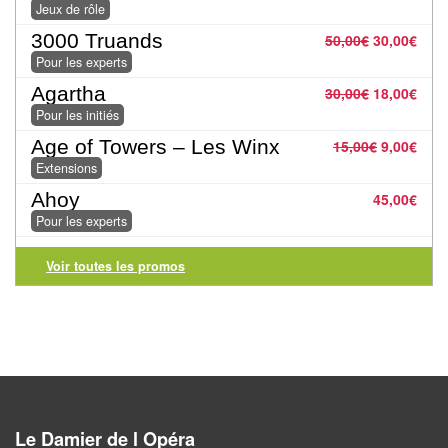
Jeux de rôle
Pour
3000 Truands
50,00
€
30,00
€
2
Pour les experts
Joueurs
Agartha
30,00
€
18,00
€
Pour les initiés
Ambiance
Age of Towers – Les Winx
15,00
€
9,00
€
Coopératif
Extensions
Ahoy
45,00
€
Gestion
Pour les experts
Escape
Voir toutes les promos
Game
/
Enquête
Jeux
évolutifs
Le Damier de l Opéra