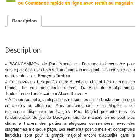
ou Commande rapide en ligne avec retrait au magasin
Tables
Accessoires
Description
Jeux
de
société
Description
Jeux
« BACKGAMMON, de Paul Magriel est l’ouvrage indispensable pour
suivre pas à pas les traces d’un champion indiquant la bonne voie de la
de
maîtrise du jeu. »
François Tardieu
cartes
« Ces ouvrages très prisés outre Atlantique étaient très attendus en
France. Ils sont considérés comme La Bible du Backgammon.
à
Traduction de l’américain par Alexis Beuve. »
Collectionner
« À l’heure actuelle, la plupart des ressources sur le Backgammon sont
(TCG)
en anglais ou allemand. Mais heureusement, « Le Magriel » est
maintenant disponible en français. Paul Magriel présente tous les
fondamentaux du jeu de Backgammon, de manière on ne peut plus
Les
claire, à travers des parties stratégiques commentées, avec des
Classiques
diagrammes à chaque page. Les éléments positionnels et conceptuels
introduits sont pour la grande majorité encore d’actualité dans le