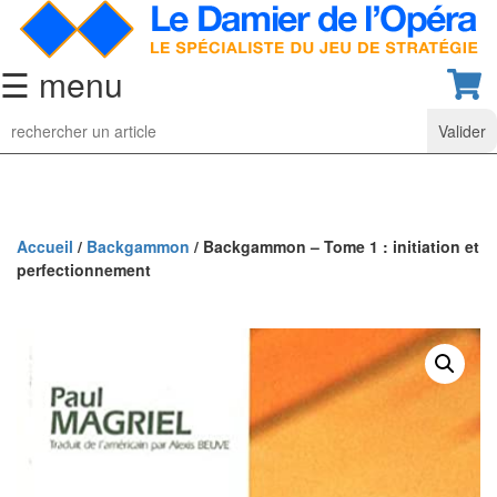
☰ menu
Jeu
d’Echecs
Ensembles
de
collection
Accueil
/
Backgammon
/ Backgammon – Tome 1 : initiation et
perfectionnement
Echiquiers
classiques
Pièces
d’échecs
classiques
Coffrets