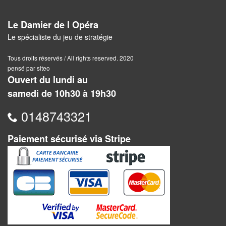
Pour
Le Damier de l Opéra
2
Le spécialiste du jeu de stratégie
Joueurs
Tous droits réservés / All rights reserved. 2020
Ambiance
pensé par siteo
Ouvert du lundi au
Coopératif
samedi de 10h30 à 19h30
Gestion
0148743321
Escape
Paiement sécurisé via Stripe
Game
/
Enquête
Jeux
évolutifs