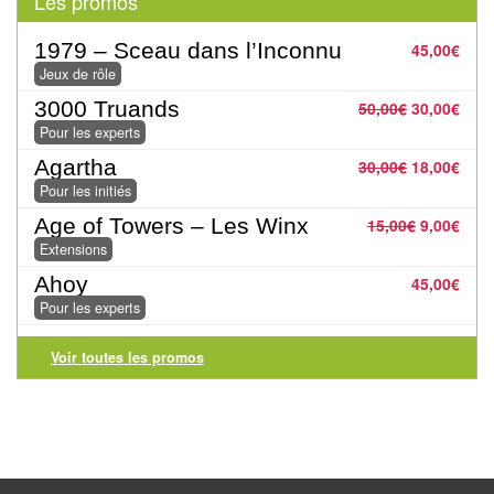
Les promos
Pour
les
1979 – Sceau dans l’Inconnu
45,00
€
enfants
Jeux de rôle
3000 Truands
50,00
€
30,00
€
Pour
Pour les experts
la
Agartha
30,00
€
18,00
€
famille
Pour les initiés
Pour
Age of Towers – Les Winx
15,00
€
9,00
€
Extensions
les
initiés
Ahoy
45,00
€
Pour les experts
Pour
Voir toutes les promos
les
experts
En
solitaire