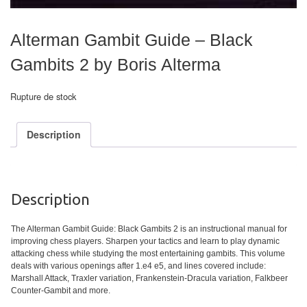
air
Pendules
Alterman Gambit Guide – Black
Gambits 2 by Boris Alterma
Echiquier
pour
Rupture de stock
aveugles
Logiciels
Description
d'échecs
Livres
Description
en
anglais
The Alterman Gambit Guide: Black Gambits 2 is an instructional manual for
improving chess players. Sharpen your tactics and learn to play dynamic
Livres
attacking chess while studying the most entertaining gambits. This volume
en
deals with various openings after 1.e4 e5, and lines covered include:
Marshall Attack, Traxler variation, Frankenstein-Dracula variation, Falkbeer
français
Counter-Gambit and more.