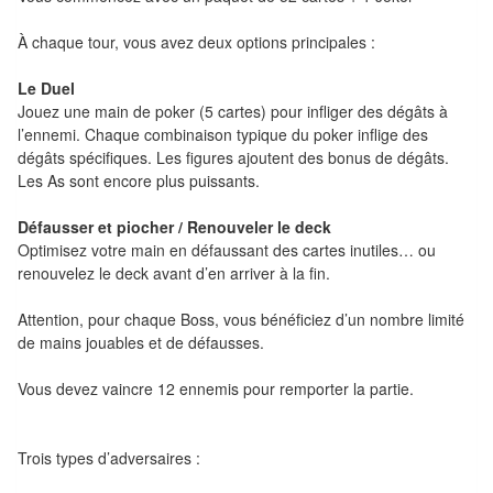
Pour
les
À chaque tour, vous avez deux options principales :
enfants
Le Duel
Jouez une main de poker (5 cartes) pour infliger des dégâts à
Pour
l’ennemi. Chaque combinaison typique du poker inflige des
la
dégâts spécifiques. Les figures ajoutent des bonus de dégâts.
famille
Les As sont encore plus puissants.
Pour
Défausser et piocher / Renouveler le deck
Optimisez votre main en défaussant des cartes inutiles… ou
les
renouvelez le deck avant d’en arriver à la fin.
initiés
Attention, pour chaque Boss, vous bénéficiez d’un nombre limité
Pour
de mains jouables et de défausses.
les
Vous devez vaincre 12 ennemis pour remporter la partie.
experts
En
Trois types d’adversaires :
solitaire