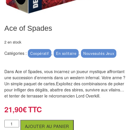
air
Pendules
Ace of Spades
Echiquier
pour
2 en stock
aveugles
Catégories :
,
,
Coopératif
En solitaire
Nouveautés Jeux
Logiciels
d'échecs
Dans Ace of Spades, vous incarnez un joueur mystique affrontant
Livres
une succession d’ennemis dans un western infernal. Votre arme ?
Un simple paquet de cartes.Exploitez des combinaisons de poker
en
pour infliger des dégâts, abattre des sbires, survivre aux vilains…
anglais
et tenter de terrasser le nécromancien Lord Overkill.
Livres
21,90
€
en
français
AJOUTER AU PANIER