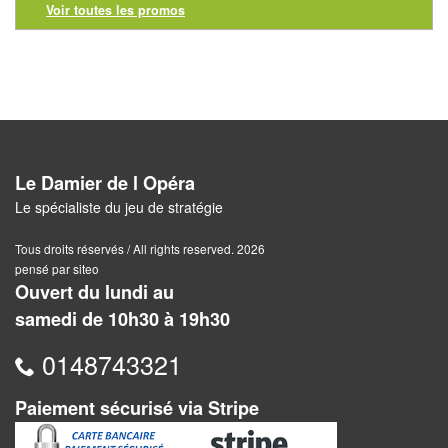
Solitaires
Voir toutes les promos
Fléchettes
Billard
et
Jeux
géants
Le Damier de l Opéra
Le spécialiste du jeu de stratégie
Jeux
de
Tous droits réservés / All rights reserved. 2026
pensé par siteo
plein
Ouvert du lundi au
air
samedi de 10h30 à 19h30
Puzzles
0148743321
Jeux
Paiement sécurisé via Stripe
de