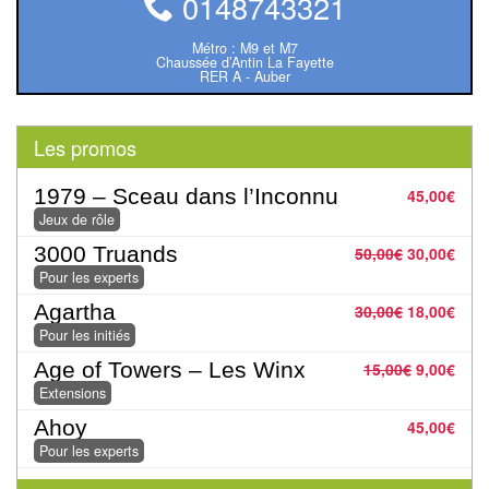
0148743321
Dames
Métro : M9 et M7
Coffrets
Chaussée d’Antin La Fayette
RER A - Auber
jeux
–
multijeux
Les promos
Cartes
1979 – Sceau dans l’Inconnu
45,00
€
traditionnelles
Jeux de rôle
3000 Truands
50,00
€
30,00
€
Jeu
Pour les experts
de
Agartha
30,00
€
18,00
€
Dés
Pour les initiés
Age of Towers – Les Winx
15,00
€
9,00
€
Maquettes
Extensions
Dames
Ahoy
45,00
€
Chinoises
Pour les experts