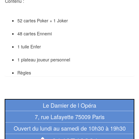
Jeux
Contenu :
abstraits
52 cartes Poker + 1 Joker
Extensions
48 cartes Ennemi
Casse-
têtes
1 tuile Enfer
Accessoires
1 plateau joueur personnel
Backgammon
Règles
Jeux
traditionnels
Le Damier de l Opéra
Dominos
7, rue Lafayette 75009 Paris
Jeu
Ouvert du lundi au samedi de 10h30 à 19h30
de