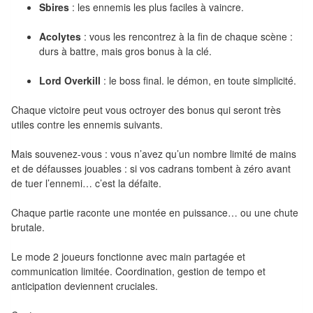
Sbires
: les ennemis les plus faciles à vaincre.
Pour
2
Acolytes
: vous les rencontrez à la fin de chaque scène :
durs à battre, mais gros bonus à la clé.
Joueurs
Lord Overkill
: le boss final. le démon, en toute simplicité.
Ambiance
Chaque victoire peut vous octroyer des bonus qui seront très
Coopératif
utiles contre les ennemis suivants.
Gestion
Mais souvenez-vous : vous n’avez qu’un nombre limité de mains
et de défausses jouables : si vos cadrans tombent à zéro avant
Escape
de tuer l’ennemi… c’est la défaite.
Game
Chaque partie raconte une montée en puissance… ou une chute
/
brutale.
Enquête
Le mode 2 joueurs fonctionne avec main partagée et
Jeux
communication limitée. Coordination, gestion de tempo et
évolutifs
anticipation deviennent cruciales.