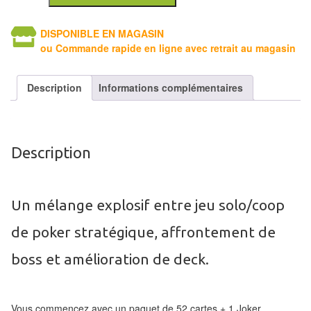
Tables
DISPONIBLE EN MAGASIN
Accessoires
ou Commande rapide en ligne avec retrait au magasin
Jeux
Description
Informations complémentaires
de
société
Jeux
Description
de
cartes
à
Un mélange explosif entre jeu solo/coop
Collectionner
de poker stratégique, affrontement de
(TCG)
boss et amélioration de deck.
Les
Classiques
Vous commencez avec un paquet de 52 cartes + 1 Joker