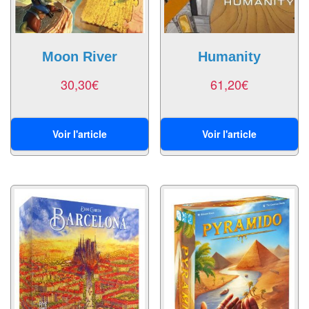
Jeux
abstraits
Extensions
Moon River
Humanity
Casse-
30,30
€
61,20
€
têtes
Accessoires
Voir l'article
Voir l'article
Backgammon
Jeux
traditionnels
Dominos
Jeu
de