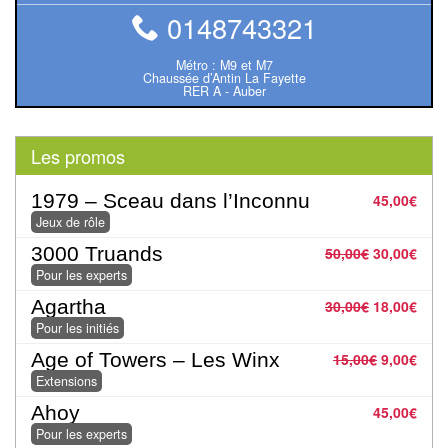
rôle
0148743321
Wargames
Métro : M9 et M7
Chaussée d’Antin La Fayette
RER A - Auber
Jeu
de
Go
Les promos
Poker
1979 – Sceau dans l’Inconnu
45,00
€
Jeux de rôle
–
Casino
3000 Truands
50,00
€
30,00
€
Pour les experts
Poker
Agartha
30,00
€
18,00
€
Pour les initiés
Casino
Age of Towers – Les Winx
15,00
€
9,00
€
Extensions
Jeux
Ahoy
45,00
€
du
Pour les experts
Monde