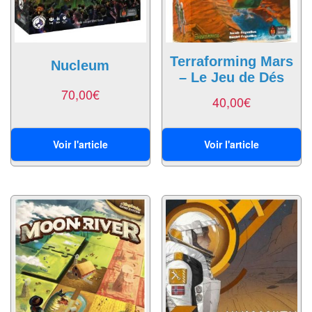
Pour
2
Joueurs
Terraforming Mars
Nucleum
– Le Jeu de Dés
Ambiance
70,00
€
40,00
€
Coopératif
Gestion
Voir l'article
Voir l'article
Escape
Game
/
Enquête
Jeux
évolutifs