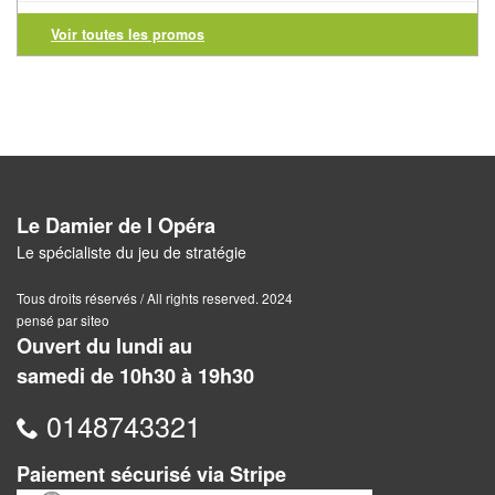
Voir toutes les promos
Awalé
Boites
Japonaises
Carrom
Mah-
Le Damier de l Opéra
Jong
Le spécialiste du jeu de stratégie
Shogi
Tous droits réservés / All rights reserved. 2024
pensé par siteo
Ouvert du lundi au
Xiang
samedi de 10h30 à 19h30
Qi
0148743321
Paiement sécurisé via Stripe
Nouveautés