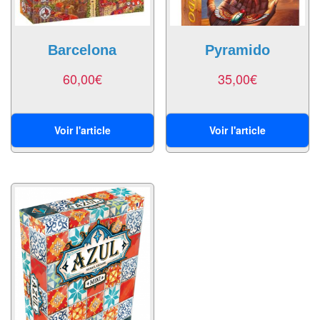
Dames
Coffrets
Barcelona
Pyramido
jeux
–
60,00
€
35,00
€
multijeux
Cartes
Voir l'article
Voir l'article
traditionnelles
Jeu
de
Dés
Maquettes
Dames
Chinoises