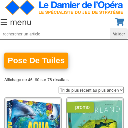
☰ menu
Jeu
d’Echecs
Ensembles
de
Pose De Tuiles
collection
Echiquiers
Affichage de 46–60 sur 78 résultats
classiques
Pièces
d’échecs
promo
classiques
Coffrets