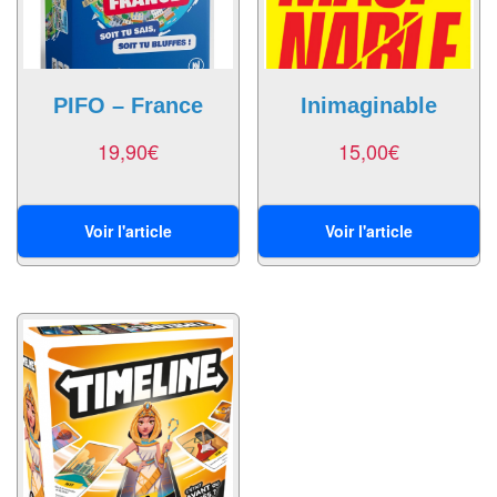
air
Pendules
PIFO – France
Inimaginable
Echiquier
pour
19,90
€
15,00
€
aveugles
Logiciels
Voir l'article
Voir l'article
d'échecs
Livres
en
anglais
Livres
en
français