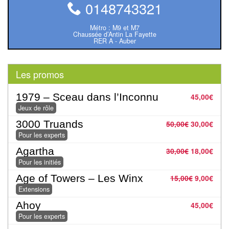
Pour
0148743321
les
Métro : M9 et M7
enfants
Chaussée d’Antin La Fayette
RER A - Auber
Pour
la
Les promos
famille
1979 – Sceau dans l’Inconnu
45,00
€
Pour
Jeux de rôle
les
3000 Truands
50,00
€
30,00
€
initiés
Pour les experts
Agartha
30,00
€
18,00
€
Pour
Pour les initiés
les
Age of Towers – Les Winx
15,00
€
9,00
€
experts
Extensions
En
Ahoy
45,00
€
Pour les experts
solitaire