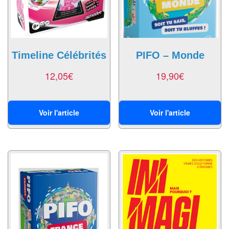
Echiquiers
et
de
voyage
Timeline Célébrités
PIFO – Monde
Echiquiers
12,05
€
19,90
€
électroniques
Echiquiers
Voir l'article
Voir l'article
clubs
Pièces
Ecoles
&
clubs
Echiquiers
muraux/Plein