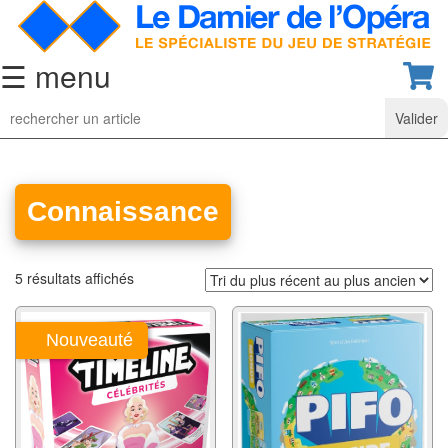
☰ menu
Jeu
d’Echecs
Ensembles
de
Connaissance
collection
Echiquiers
5 résultats affichés
classiques
Pièces
Nouveauté
d’échecs
classiques
Coffrets