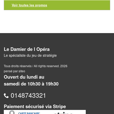
Pour
Voir toutes les promos
2
Joueurs
Ambiance
Coopératif
Le Damier de l Opéra
Gestion
Le spécialiste du jeu de stratégie
Escape
Tous droits réservés / All rights reserved. 2026
Game
pensé par siteo
Ouvert du lundi au
/
samedi de 10h30 à 19h30
Enquête
0148743321
Jeux
évolutifs
Paiement sécurisé via Stripe