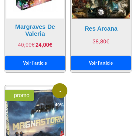
Pour
2
Joueurs
Margraves De
Res Arcana
Valeria
Ambiance
38,80
€
40,00
€
24,00
€
Coopératif
Gestion
Voir l'article
Voir l'article
Escape
Game
-
/
promo
Enquête
40%
Jeux
évolutifs