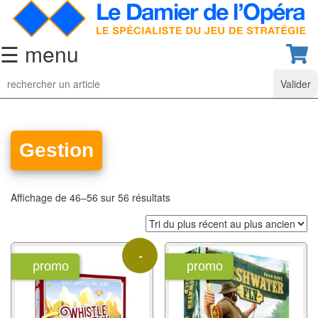
☰ menu
Jeu
d’Echecs
Ensembles
de
Gestion
collection
Echiquiers
Affichage de 46–56 sur 56 résultats
classiques
Pièces
-
d’échecs
promo
promo
classiques
40%
Coffrets