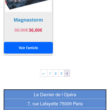
Jeux
abstraits
Extensions
Magnastorm
Casse-
60,00
€
36,00
€
têtes
Accessoires
Voir l'article
Backgammon
Jeux
←
1
2
3
4
traditionnels
Dominos
Le Damier de l Opéra
Jeu
7, rue Lafayette 75009 Paris
de