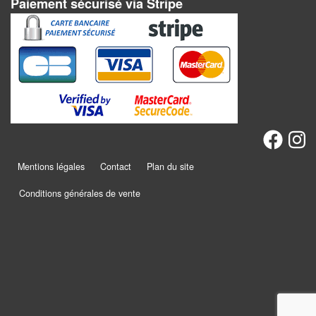
rôle
Paiement sécurisé via Stripe
Wargames
Jeu
de
Go
Poker
–
Mentions légales
Contact
Plan du site
Casino
Conditions générales de vente
Poker
Casino
Jeux
du
Monde