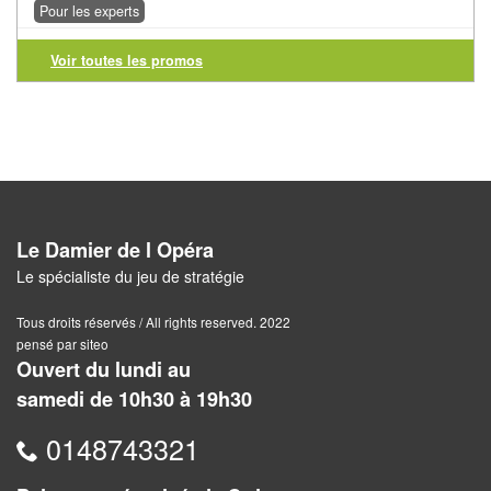
Solitaires
Pour les experts
Fléchettes
Voir toutes les promos
Billard
et
Jeux
géants
Jeux
Le Damier de l Opéra
de
Le spécialiste du jeu de stratégie
plein
Tous droits réservés / All rights reserved. 2022
air
pensé par siteo
Ouvert du lundi au
Puzzles
samedi de 10h30 à 19h30
Jeux
0148743321
de