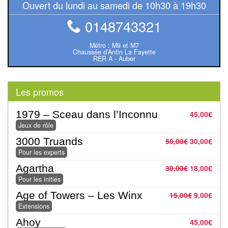
Dames
Ouvert du lundi au samedi de 10h30 à 19h30
0148743321
Coffrets
jeux
Métro : M9 et M7
–
Chaussée d’Antin La Fayette
RER A - Auber
multijeux
Cartes
Les promos
traditionnelles
1979 – Sceau dans l’Inconnu
45,00
€
Jeu
Jeux de rôle
de
3000 Truands
50,00
€
30,00
€
Dés
Pour les experts
Agartha
30,00
€
18,00
€
Maquettes
Pour les initiés
Age of Towers – Les Winx
Dames
15,00
€
9,00
€
Extensions
Chinoises
Ahoy
45,00
€