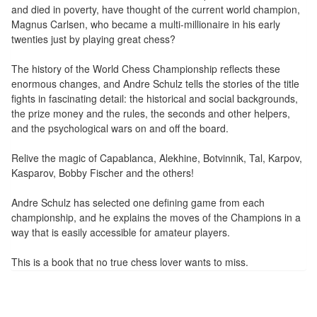
Pour
and died in poverty, have thought of the current world champion,
les
Magnus Carlsen, who became a multi-millionaire in his early
twenties just by playing great chess?
enfants
The history of the World Chess Championship reflects these
Pour
enormous changes, and Andre Schulz tells the stories of the title
la
fights in fascinating detail: the historical and social backgrounds,
famille
the prize money and the rules, the seconds and other helpers,
and the psychological wars on and off the board.
Pour
Relive the magic of Capablanca, Alekhine, Botvinnik, Tal, Karpov,
les
Kasparov, Bobby Fischer and the others!
initiés
Andre Schulz has selected one defining game from each
Pour
championship, and he explains the moves of the Champions in a
les
way that is easily accessible for amateur players.
experts
This is a book that no true chess lover wants to miss.
En
solitaire