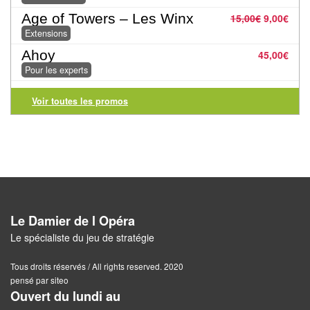
Jeux
abstraits
Age of Towers – Les Winx
15,00
€
9,00
€
Extensions
Extensions
Ahoy
45,00
€
Pour les experts
Casse-
têtes
Voir toutes les promos
Accessoires
Backgammon
Jeux
traditionnels
Le Damier de l Opéra
Le spécialiste du jeu de stratégie
Dominos
Tous droits réservés / All rights reserved. 2020
Jeu
pensé par siteo
de
Ouvert du lundi au