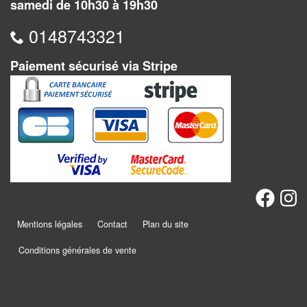
Dames
samedi de 10h30 à 19h30
0148743321
Coffrets
jeux
Paiement sécurisé via Stripe
–
multijeux
Cartes
traditionnelles
Jeu
de
Dés
Mentions légales
Contact
Plan du site
Maquettes
Conditions générales de vente
Dames
Chinoises