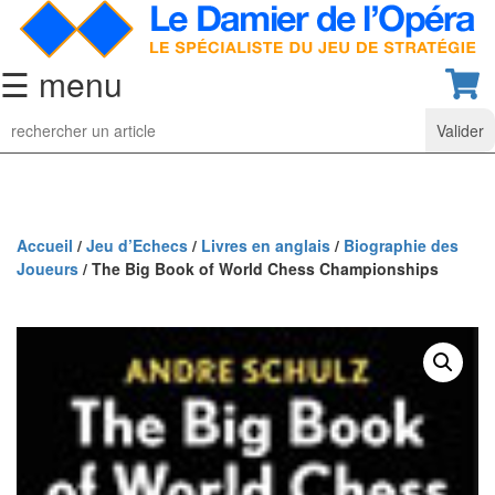
☰ menu
Jeu
d’Echecs
Ensembles
de
collection
Accueil
/
Jeu d’Echecs
/
Livres en anglais
/
Biographie des
Joueurs
/ The Big Book of World Chess Championships
Echiquiers
classiques
Pièces
d’échecs
classiques
Coffrets