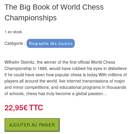
air
The Big Book of World Chess
Pendules
Championships
Echiquier
1 en stock
pour
Catégorie :
Biographie des Joueurs
aveugles
Logiciels
Wilhelm Steinitz, the winner of the first official World Chess
d'échecs
Championship in 1886, would have rubbed his eyes in disbelieve
if he could have seen how popular chess is today.With millions of
Livres
players all around the world, live internet transmissions of major
and minor competitions, and educational programs in thousands
en
of schools, chess has truly become a global passion…
anglais
22,95
€
Livres
en
français
AJOUTER AU PANIER