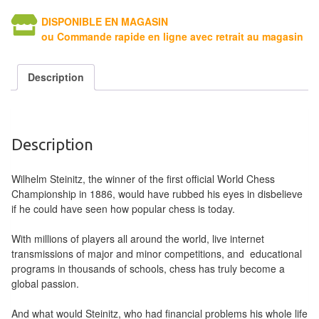
Tables
DISPONIBLE EN MAGASIN
ou Commande rapide en ligne avec retrait au magasin
Accessoires
Jeux
Description
de
société
Description
Jeux
de
Wilhelm Steinitz, the winner of the first official World Chess
cartes
Championship in 1886, would have rubbed his eyes in disbelieve
à
if he could have seen how popular chess is today.
Collectionner
With millions of players all around the world, live internet
(TCG)
transmissions of major and minor competitions, and educational
programs in thousands of schools, chess has truly become a
Les
global passion.
Classiques
And what would Steinitz, who had financial problems his whole life