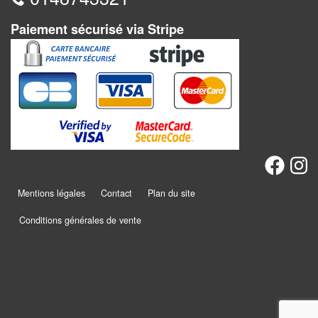
Dames
Paiement sécurisé via Stripe
Coffrets
jeux
–
multijeux
Cartes
traditionnelles
Jeu
de
Mentions légales
Contact
Plan du site
Dés
Conditions générales de vente
Maquettes
Dames
Chinoises