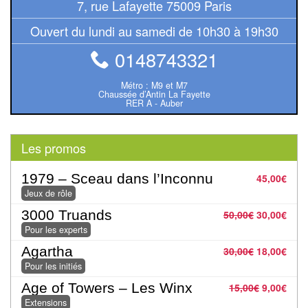
7, rue Lafayette 75009 Paris
Pour
Ouvert du lundi au samedi de 10h30 à 19h30
2
Joueurs
0148743321
Ambiance
Métro : M9 et M7
Chaussée d’Antin La Fayette
RER A - Auber
Coopératif
Gestion
Les promos
Escape
1979 – Sceau dans l’Inconnu
45,00
€
Game
Jeux de rôle
/
3000 Truands
50,00
€
30,00
€
Enquête
Pour les experts
Agartha
30,00
€
18,00
€
Jeux
Pour les initiés
évolutifs
Age of Towers – Les Winx
15,00
€
9,00
€
Extensions