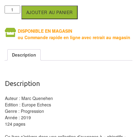
Tables
AJOUTER AU PANIER
Accessoires
DISPONIBLE EN MAGASIN
Jeux
ou Commande rapide en ligne avec retrait au magasin
de
société
Description
Jeux
de
cartes
Description
à
Collectionner
Auteur : Marc Quenehen
(TCG)
Edition : Europe Echecs
Genre : Progression
Les
Année : 2019
124 pages
Classiques
Ce livre s’intègre dans une collection d’ouvrages à « objectifs »