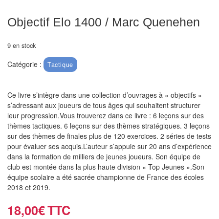
air
Objectif Elo 1400 / Marc Quenehen
Pendules
9 en stock
Echiquier
pour
Catégorie :
Tactique
aveugles
Ce livre s’intègre dans une collection d’ouvrages à « objectifs »
Logiciels
s’adressant aux joueurs de tous âges qui souhaitent structurer
d'échecs
leur progression.Vous trouverez dans ce livre : 6 leçons sur des
thèmes tactiques. 6 leçons sur des thèmes stratégiques. 3 leçons
Livres
sur des thèmes de finales plus de 120 exercices. 2 séries de tests
en
pour évaluer ses acquis.L’auteur s’appuie sur 20 ans d’expérience
anglais
dans la formation de milliers de jeunes joueurs. Son équipe de
club est montée dans la plus haute division « Top Jeunes ».Son
équipe scolaire a été sacrée championne de France des écoles
Livres
2018 et 2019.
en
français
18,00
€