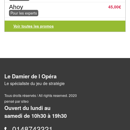
Jeux
Ahoy
45,00
€
abstraits
Pour les experts
Extensions
Voir toutes les promos
Casse-
têtes
Accessoires
Backgammon
Le Damier de l Opéra
Jeux
Le spécialiste du jeu de stratégie
traditionnels
Tous droits réservés / All rights reserved. 2020
pensé par siteo
Dominos
Ouvert du lundi au
Jeu
samedi de 10h30 à 19h30
de
0148743321