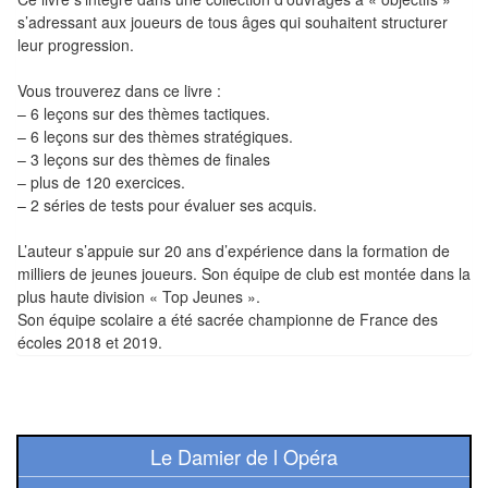
Pour
s’adressant aux joueurs de tous âges qui souhaitent structurer
les
leur progression.
enfants
Vous trouverez dans ce livre :
Pour
– 6 leçons sur des thèmes tactiques.
– 6 leçons sur des thèmes stratégiques.
la
– 3 leçons sur des thèmes de finales
famille
– plus de 120 exercices.
– 2 séries de tests pour évaluer ses acquis.
Pour
les
L’auteur s’appuie sur 20 ans d’expérience dans la formation de
milliers de jeunes joueurs. Son équipe de club est montée dans la
initiés
plus haute division « Top Jeunes ».
Son équipe scolaire a été sacrée championne de France des
Pour
écoles 2018 et 2019.
les
experts
En
Le Damier de l Opéra
solitaire