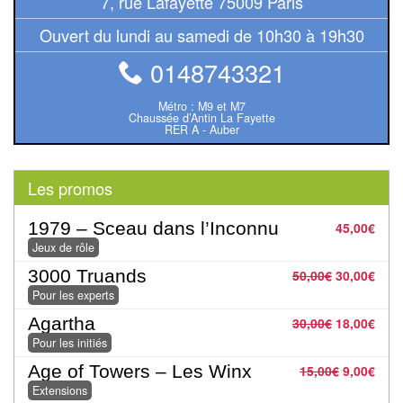
7, rue Lafayette 75009 Paris
Echiquiers
Ouvert du lundi au samedi de 10h30 à 19h30
et
de
0148743321
voyage
Métro : M9 et M7
Chaussée d’Antin La Fayette
Echiquiers
RER A - Auber
électroniques
Les promos
Echiquiers
clubs
1979 – Sceau dans l’Inconnu
45,00
€
Jeux de rôle
Pièces
Ecoles
3000 Truands
50,00
€
30,00
€
Pour les experts
&
Agartha
clubs
30,00
€
18,00
€
Pour les initiés
Echiquiers
Age of Towers – Les Winx
15,00
€
9,00
€
muraux/Plein
Extensions