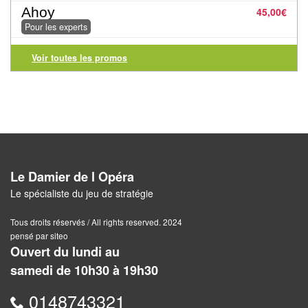
air
Ahoy
45,00
€
Pour les experts
Pendules
Voir toutes les promos
Echiquier
pour
aveugles
Logiciels
d'échecs
Le Damier de l Opéra
Livres
Le spécialiste du jeu de stratégie
en
anglais
Tous droits réservés / All rights reserved. 2024
pensé par siteo
Ouvert du lundi au
Livres
samedi de 10h30 à 19h30
en
français
0148743321