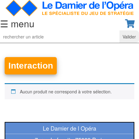
☰ menu
Jeu
d’Echecs
Ensembles
de
Interaction
collection
Echiquiers
classiques
Aucun produit ne correspond à votre sélection.
Pièces
d’échecs
classiques
Le Damier de l Opéra
Coffrets